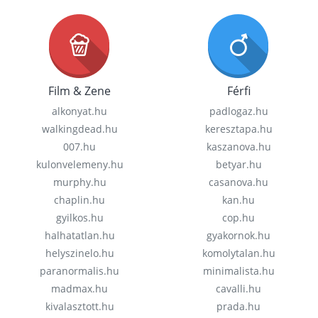
Film & Zene
Férfi
alkonyat.hu
padlogaz.hu
walkingdead.hu
keresztapa.hu
007.hu
kaszanova.hu
kulonvelemeny.hu
betyar.hu
murphy.hu
casanova.hu
chaplin.hu
kan.hu
gyilkos.hu
cop.hu
halhatatlan.hu
gyakornok.hu
helyszinelo.hu
komolytalan.hu
paranormalis.hu
minimalista.hu
madmax.hu
cavalli.hu
kivalasztott.hu
prada.hu