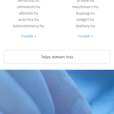
terrorista.hu
private.hu
ultimatum.hu
masztimarci.hu
aktivista.hu
bujasag.hu
anarchia.hu
badgirl.hu
kulonvelemeny.hu
diaklany.hu
Tovább »
Tovább »
Teljes domain lista