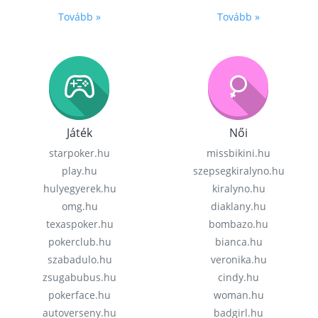
Tovább »
Tovább »
Játék
Női
starpoker.hu
missbikini.hu
play.hu
szepsegkiralyno.hu
hulyegyerek.hu
kiralyno.hu
omg.hu
diaklany.hu
texaspoker.hu
bombazo.hu
pokerclub.hu
bianca.hu
szabadulo.hu
veronika.hu
zsugabubus.hu
cindy.hu
pokerface.hu
woman.hu
autoverseny.hu
badgirl.hu