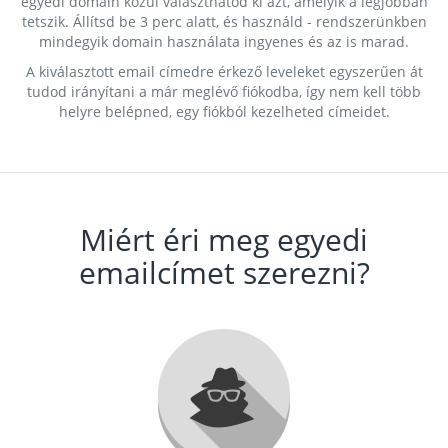
egyedi domain közül választhatod ki azt, amelyik a legjobban
tetszik. Állítsd be 3 perc alatt, és használd - rendszerünkben
mindegyik domain használata ingyenes és az is marad.
A kiválasztott email címedre érkező leveleket egyszerűen át
tudod irányítani a már meglévő fiókodba, így nem kell több
helyre belépned, egy fiókból kezelheted címeidet.
Miért éri meg egyedi
emailcímet szerezni?