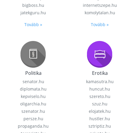
bigboss.hu
internetszepe.hu
jatekguru.hu
komolytalan.hu
Tovább »
Tovább »
Politika
Erotika
senator.hu
kamasutra.hu
diplomata.hu
huncut.hu
kepviselo.hu
szereto.hu
oligarchia.hu
szuz.hu
szenator.hu
elojatek.hu
persze.hu
hustler.hu
propaganda.hu
sztriptiz.hu