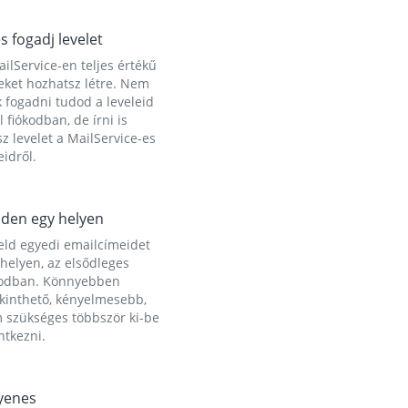
és fogadj levelet
ilService-en teljes értékű
eket hozhatsz létre. Nem
 fogadni tudod a leveleid
l fiókodban, de írni is
z levelet a MailService-es
idről.
den egy helyen
eld egyedi emailcímeidet
helyen, az elsődleges
kodban. Könnyebben
ekinthető, kényelmesebb,
 szükséges többször ki-be
ntkezni.
yenes