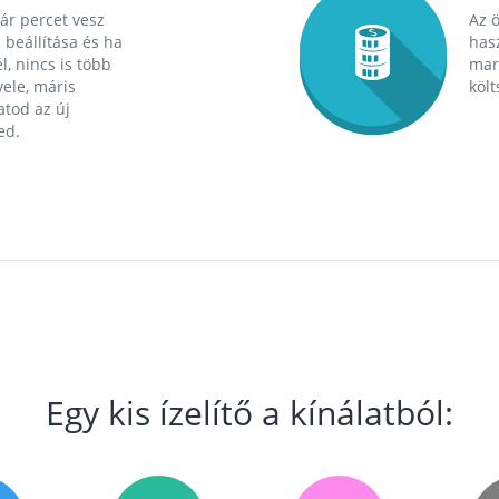
ár percet vesz
Az 
 beállítása és ha
hasz
l, nincs is több
mara
ele, máris
költ
tod az új
ed.
Egy kis ízelítő a kínálatból: