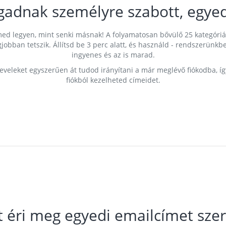
gadnak személyre szabott, egyed
címed legyen, mint senki másnak! A folyamatosan bővülő 25 kategóri
egjobban tetszik. Állítsd be 3 perc alatt, és használd - rendszerü
ingyenes és az is marad.
leveleket egyszerűen át tudod irányítani a már meglévő fiókodba, í
fiókból kezelheted címeidet.
t éri meg egyedi emailcímet szer