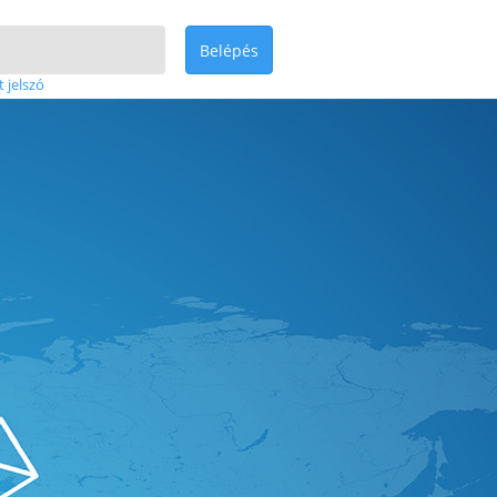
Belépés
t jelszó