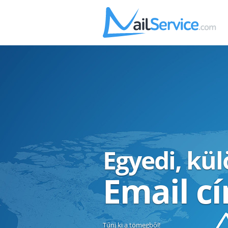
Egyedi, kü
Email c
Tűnj ki a tömegből!