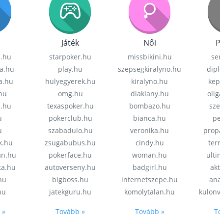
Játék
Női
P
z.hu
starpoker.hu
missbikini.hu
se
a.hu
play.hu
szepsegkiralyno.hu
dip
a.hu
hulyegyerek.hu
kiralyno.hu
kep
hu
omg.hu
diaklany.hu
oli
a.hu
texaspoker.hu
bombazo.hu
sz
u
pokerclub.hu
bianca.hu
pe
u
szabadulo.hu
veronika.hu
prop
k.hu
zsugabubus.hu
cindy.hu
ter
an.hu
pokerface.hu
woman.hu
ult
ta.hu
autoverseny.hu
badgirl.hu
akt
.hu
bigboss.hu
internetszepe.hu
an
hu
jatekguru.hu
komolytalan.hu
kulon
 »
Tovább »
Tovább »
T