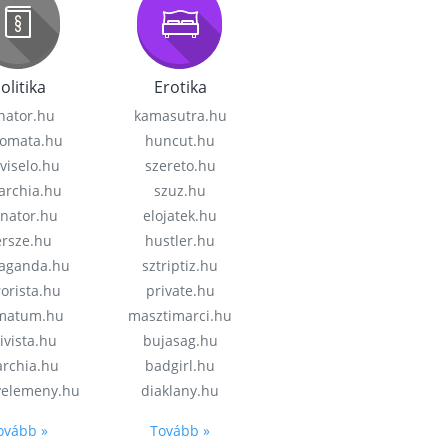
olitika
Erotika
nator.hu
kamasutra.hu
lomata.hu
huncut.hu
viselo.hu
szereto.hu
garchia.hu
szuz.hu
enator.hu
elojatek.hu
rsze.hu
hustler.hu
aganda.hu
sztriptiz.hu
rorista.hu
private.hu
imatum.hu
masztimarci.hu
ivista.hu
bujasag.hu
archia.hu
badgirl.hu
velemeny.hu
diaklany.hu
ovább »
Tovább »