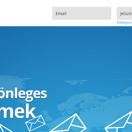
Elfelejtet
lönleges
ímek