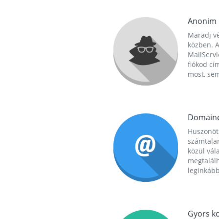
Anonim
Maradj vé
közben. A
MailServi
fiókod cí
most, se
Domain
Huszonöt
számtala
közül vál
megtalál
leginkább
Gyors ko