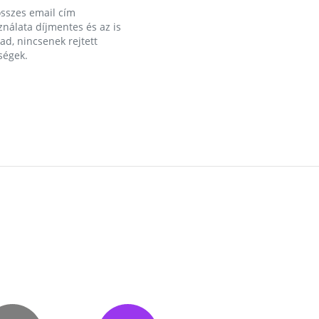
összes email cím
nálata díjmentes és az is
d, nincsenek rejtett
ségek.