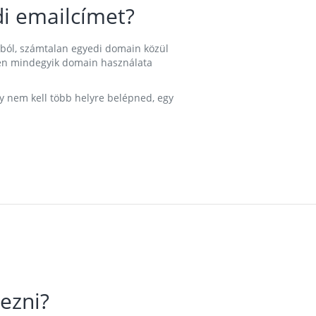
i emailcímet?
ából, számtalan egyedi domain közül
nkben mindegyik domain használata
gy nem kell több helyre belépned, egy
ezni?