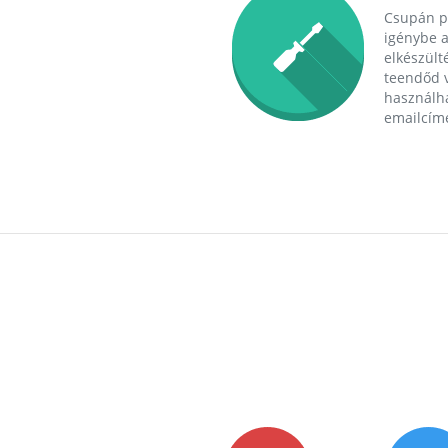
Csupán p
igénybe a
elkészülté
teendőd v
használha
emailcím