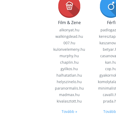
Film & Zene
Férfi
alkonyat.hu
padloga
walkingdead.hu
keresztap
007.hu
kaszanov
kulonvelemeny.hu
betyar.
murphy.hu
casanov
chaplin.hu
kan.h
gyilkos.hu
cop.h
halhatatlan.hu
gyakorno
helyszinelo.hu
komolytal
paranormalis.hu
minimalis
madmax.hu
cavalli
kivalasztott.hu
prada.
Tovább »
Tovább