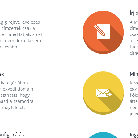
Írj 
gig rejtve levelezés
A Ma
 címzettek csak a
cím
ce címed látják, a cél
csak
me nem derül ki sem
a cé
m később.
tuds
címe
ek
Min
 kategóriában
Kez
n egyedi domain
egy 
aszthatsz, hogy
fió
hasd a számodra
átt
 megfelelőt.
nem
jele
nfigurálás
Ing