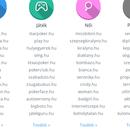
Játék
Női
P
z.hu
starpoker.hu
missbikini.hu
se
a.hu
play.hu
szepsegkiralyno.hu
dip
a.hu
hulyegyerek.hu
kiralyno.hu
kep
hu
omg.hu
diaklany.hu
oli
a.hu
texaspoker.hu
bombazo.hu
sz
u
pokerclub.hu
bianca.hu
pe
u
szabadulo.hu
veronika.hu
prop
k.hu
zsugabubus.hu
cindy.hu
ter
an.hu
pokerface.hu
woman.hu
ult
ta.hu
autoverseny.hu
badgirl.hu
akt
.hu
bigboss.hu
internetszepe.hu
an
hu
jatekguru.hu
komolytalan.hu
kulon
 »
Tovább »
Tovább »
T