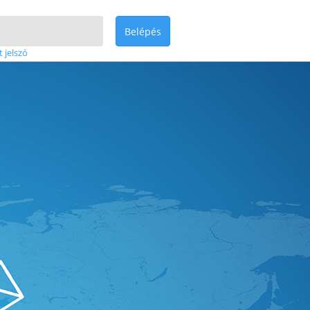
Belépés
t jelszó