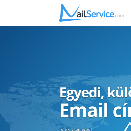
Egyedi, kü
Email c
Tűnj ki a tömegből!