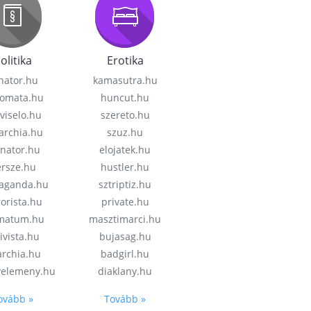
olitika
Erotika
nator.hu
kamasutra.hu
lomata.hu
huncut.hu
viselo.hu
szereto.hu
garchia.hu
szuz.hu
enator.hu
elojatek.hu
rsze.hu
hustler.hu
aganda.hu
sztriptiz.hu
rorista.hu
private.hu
imatum.hu
masztimarci.hu
ivista.hu
bujasag.hu
archia.hu
badgirl.hu
velemeny.hu
diaklany.hu
ovább »
Tovább »