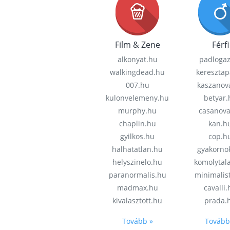
Film & Zene
Férfi
alkonyat.hu
padloga
walkingdead.hu
keresztap
007.hu
kaszanov
kulonvelemeny.hu
betyar.
murphy.hu
casanov
chaplin.hu
kan.h
gyilkos.hu
cop.h
halhatatlan.hu
gyakorno
helyszinelo.hu
komolytal
paranormalis.hu
minimalis
madmax.hu
cavalli
kivalasztott.hu
prada.
Tovább »
Tovább