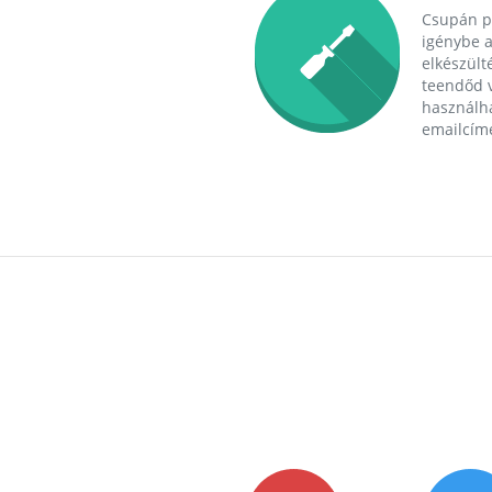
Csupán p
igénybe a
elkészülté
teendőd v
használha
emailcím