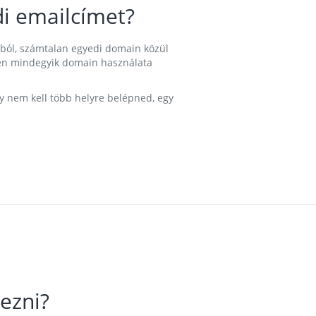
i emailcímet?
ából, számtalan egyedi domain közül
nkben mindegyik domain használata
gy nem kell több helyre belépned, egy
ezni?