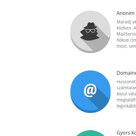
Anonim
Maradj vé
közben. A
MailServi
fiókod cí
most, se
Domain
Huszonöt
számtala
közül vál
megtalál
leginkább
Gyors ko