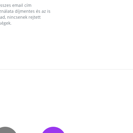
összes email cím
nálata díjmentes és az is
d, nincsenek rejtett
ségek.