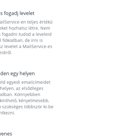
és fogadj levelet
ilService-en teljes értékű
eket hozhatsz létre. Nem
 fogadni tudod a leveleid
l fiókodban, de írni is
z levelet a MailService-es
idről.
den egy helyen
eld egyedi emailcímeidet
helyen, az elsődleges
kodban. Könnyebben
ekinthető, kényelmesebb,
 szükséges többször ki-be
ntkezni.
yenes