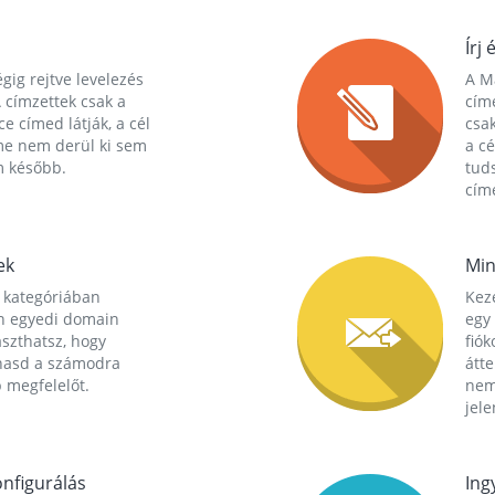
Írj 
gig rejtve levelezés
A Ma
 címzettek csak a
cím
ce címed látják, a cél
csak
me nem derül ki sem
a cé
m később.
tuds
címe
ek
Min
 kategóriában
Kez
n egyedi domain
egy 
aszthatsz, hogy
fió
hasd a számodra
átt
 megfelelőt.
nem
jele
nfigurálás
Ing