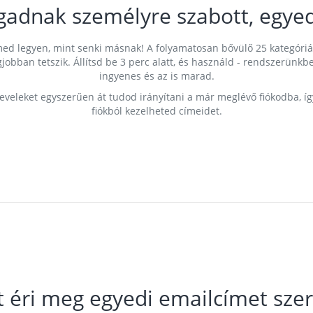
gadnak személyre szabott, egyed
címed legyen, mint senki másnak! A folyamatosan bővülő 25 kategóri
egjobban tetszik. Állítsd be 3 perc alatt, és használd - rendszerü
ingyenes és az is marad.
leveleket egyszerűen át tudod irányítani a már meglévő fiókodba, í
fiókból kezelheted címeidet.
t éri meg egyedi emailcímet szer