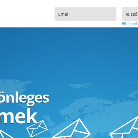
Elfelejtet
lönleges
ímek