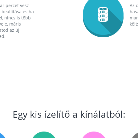
ár percet vesz
Az 
 beállítása és ha
hasz
l, nincs is több
mara
ele, máris
költ
tod az új
ed.
Egy kis ízelítő a kínálatból: