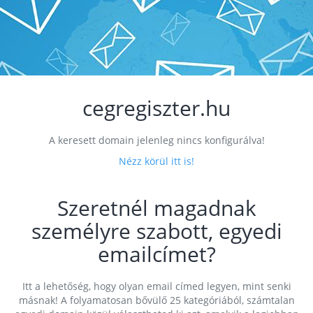
cegregiszter.hu
A keresett domain jelenleg nincs konfigurálva!
Nézz körül itt is!
Szeretnél magadnak
személyre szabott, egyedi
emailcímet?
Itt a lehetőség, hogy olyan email címed legyen, mint senki
másnak! A folyamatosan bővülő 25 kategóriából, számtalan