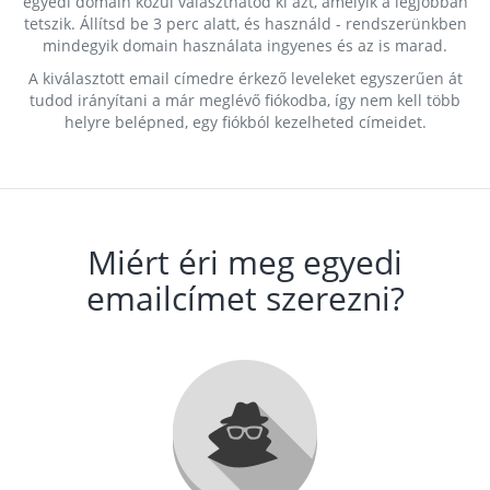
egyedi domain közül választhatod ki azt, amelyik a legjobban
tetszik. Állítsd be 3 perc alatt, és használd - rendszerünkben
mindegyik domain használata ingyenes és az is marad.
A kiválasztott email címedre érkező leveleket egyszerűen át
tudod irányítani a már meglévő fiókodba, így nem kell több
helyre belépned, egy fiókból kezelheted címeidet.
Miért éri meg egyedi
emailcímet szerezni?