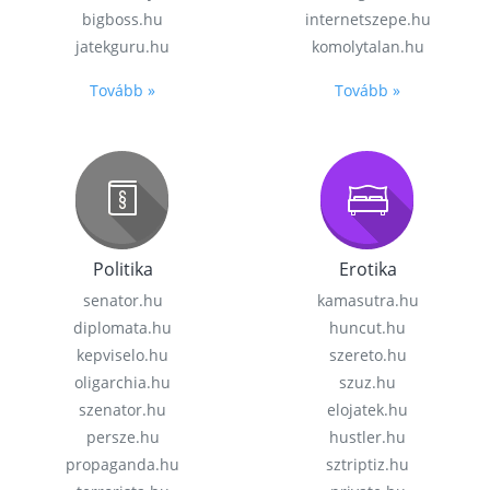
bigboss.hu
internetszepe.hu
jatekguru.hu
komolytalan.hu
Tovább »
Tovább »
Politika
Erotika
senator.hu
kamasutra.hu
diplomata.hu
huncut.hu
kepviselo.hu
szereto.hu
oligarchia.hu
szuz.hu
szenator.hu
elojatek.hu
persze.hu
hustler.hu
propaganda.hu
sztriptiz.hu