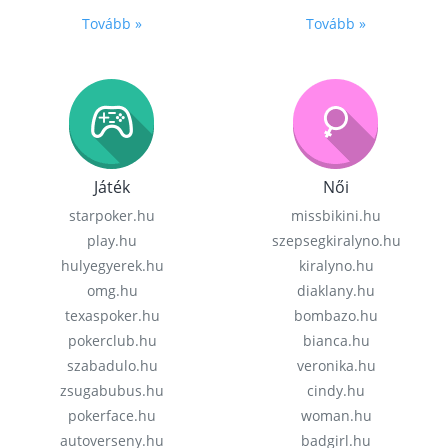
Tovább »
Tovább »
Játék
Női
starpoker.hu
missbikini.hu
play.hu
szepsegkiralyno.hu
hulyegyerek.hu
kiralyno.hu
omg.hu
diaklany.hu
texaspoker.hu
bombazo.hu
pokerclub.hu
bianca.hu
szabadulo.hu
veronika.hu
zsugabubus.hu
cindy.hu
pokerface.hu
woman.hu
autoverseny.hu
badgirl.hu