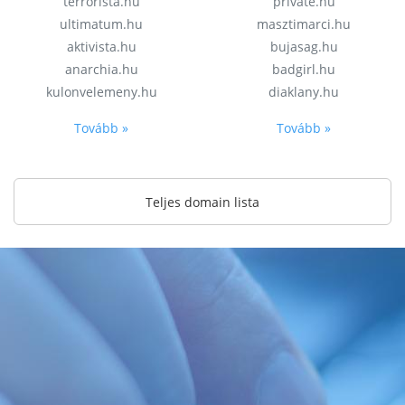
terrorista.hu
private.hu
ultimatum.hu
masztimarci.hu
aktivista.hu
bujasag.hu
anarchia.hu
badgirl.hu
kulonvelemeny.hu
diaklany.hu
Tovább »
Tovább »
Teljes domain lista