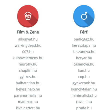
Film & Zene
Férfi
alkonyat.hu
padlogaz.hu
walkingdead.hu
keresztapa.hu
007.hu
kaszanova.hu
kulonvelemeny.hu
betyar.hu
murphy.hu
casanova.hu
chaplin.hu
kan.hu
gyilkos.hu
cop.hu
halhatatlan.hu
gyakornok.hu
helyszinelo.hu
komolytalan.hu
paranormalis.hu
minimalista.hu
madmax.hu
cavalli.hu
kivalasztott.hu
prada.hu