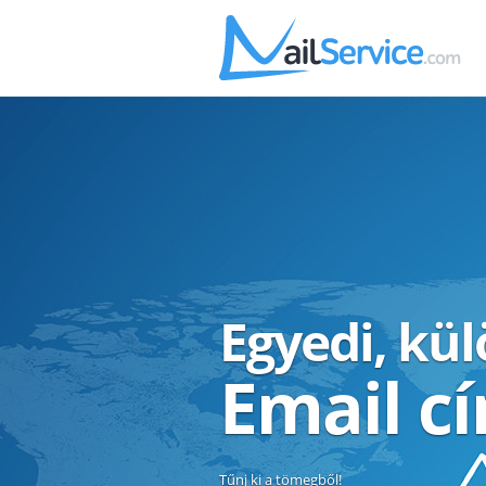
Egyedi, kü
Email c
Tűnj ki a tömegből!