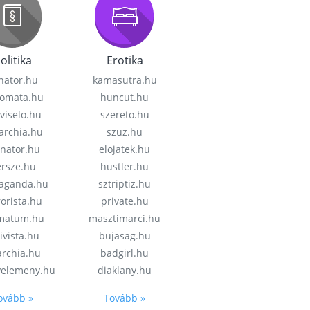
olitika
Erotika
nator.hu
kamasutra.hu
lomata.hu
huncut.hu
viselo.hu
szereto.hu
garchia.hu
szuz.hu
enator.hu
elojatek.hu
rsze.hu
hustler.hu
aganda.hu
sztriptiz.hu
rorista.hu
private.hu
imatum.hu
masztimarci.hu
ivista.hu
bujasag.hu
archia.hu
badgirl.hu
velemeny.hu
diaklany.hu
ovább »
Tovább »