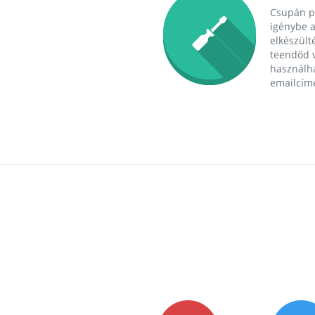
Csupán p
igénybe a
elkészülté
teendőd v
használha
emailcím