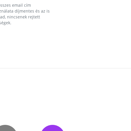
összes email cím
nálata díjmentes és az is
d, nincsenek rejtett
ségek.