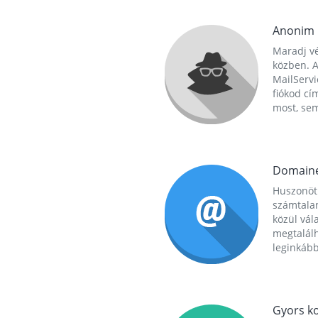
Anonim
Maradj vé
közben. A
MailServi
fiókod cí
most, se
Domain
Huszonöt
számtala
közül vál
megtalál
leginkább
Gyors ko