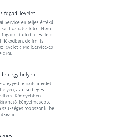
és fogadj levelet
ilService-en teljes értékű
eket hozhatsz létre. Nem
 fogadni tudod a leveleid
l fiókodban, de írni is
z levelet a MailService-es
idről.
den egy helyen
eld egyedi emailcímeidet
helyen, az elsődleges
kodban. Könnyebben
ekinthető, kényelmesebb,
 szükséges többször ki-be
ntkezni.
yenes