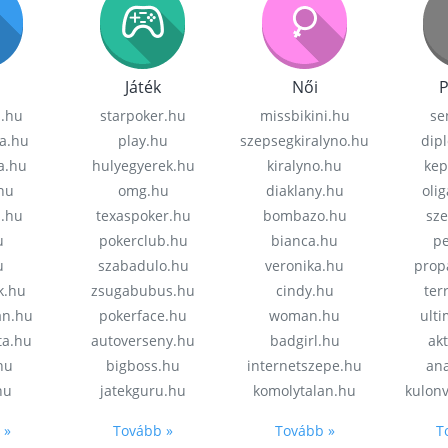
Játék
Női
P
z.hu
starpoker.hu
missbikini.hu
se
a.hu
play.hu
szepsegkiralyno.hu
dip
a.hu
hulyegyerek.hu
kiralyno.hu
kep
hu
omg.hu
diaklany.hu
oli
a.hu
texaspoker.hu
bombazo.hu
sz
u
pokerclub.hu
bianca.hu
pe
u
szabadulo.hu
veronika.hu
prop
k.hu
zsugabubus.hu
cindy.hu
ter
an.hu
pokerface.hu
woman.hu
ult
ta.hu
autoverseny.hu
badgirl.hu
akt
.hu
bigboss.hu
internetszepe.hu
an
hu
jatekguru.hu
komolytalan.hu
kulon
 »
Tovább »
Tovább »
T