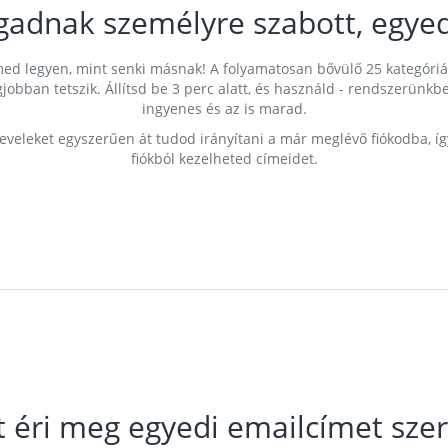
gadnak személyre szabott, egyed
címed legyen, mint senki másnak! A folyamatosan bővülő 25 kategóri
egjobban tetszik. Állítsd be 3 perc alatt, és használd - rendszerü
ingyenes és az is marad.
leveleket egyszerűen át tudod irányítani a már meglévő fiókodba, í
fiókból kezelheted címeidet.
t éri meg egyedi emailcímet szer