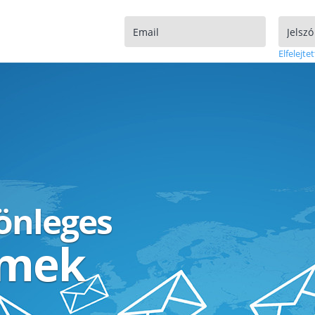
Elfelejtet
lönleges
ímek