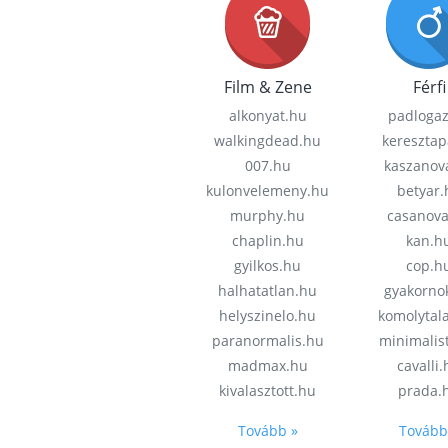
Film & Zene
Férfi
alkonyat.hu
padloga
walkingdead.hu
keresztap
007.hu
kaszanov
kulonvelemeny.hu
betyar.
murphy.hu
casanov
chaplin.hu
kan.h
gyilkos.hu
cop.h
halhatatlan.hu
gyakorno
helyszinelo.hu
komolytal
paranormalis.hu
minimalis
madmax.hu
cavalli
kivalasztott.hu
prada.
Tovább »
Tovább