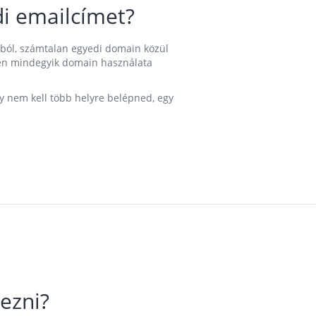
i emailcímet?
ából, számtalan egyedi domain közül
nkben mindegyik domain használata
gy nem kell több helyre belépned, egy
ezni?