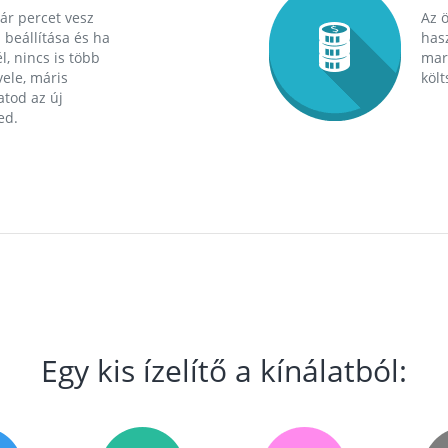
ár percet vesz
Az 
 beállítása és ha
hasz
l, nincs is több
mara
ele, máris
költ
tod az új
ed.
Egy kis ízelítő a kínálatból: