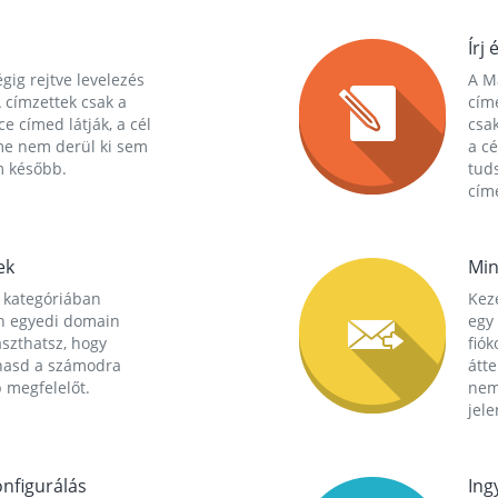
Írj 
gig rejtve levelezés
A Ma
 címzettek csak a
cím
ce címed látják, a cél
csak
me nem derül ki sem
a cé
m később.
tuds
címe
ek
Min
 kategóriában
Kez
n egyedi domain
egy 
aszthatsz, hogy
fió
hasd a számodra
átt
 megfelelőt.
nem
jele
nfigurálás
Ing