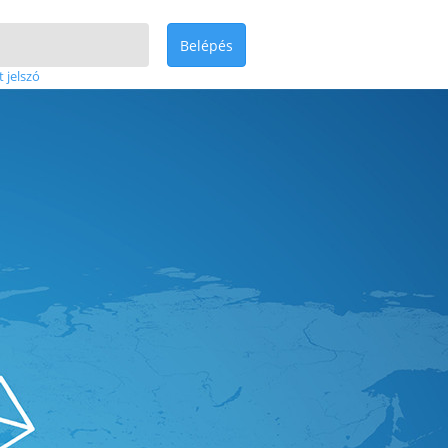
Belépés
t jelszó