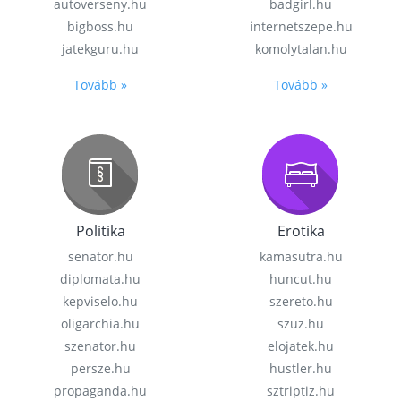
autoverseny.hu
badgirl.hu
bigboss.hu
internetszepe.hu
jatekguru.hu
komolytalan.hu
Tovább »
Tovább »
Politika
Erotika
senator.hu
kamasutra.hu
diplomata.hu
huncut.hu
kepviselo.hu
szereto.hu
oligarchia.hu
szuz.hu
szenator.hu
elojatek.hu
persze.hu
hustler.hu
propaganda.hu
sztriptiz.hu