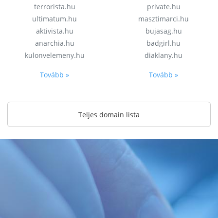
terrorista.hu
private.hu
ultimatum.hu
masztimarci.hu
aktivista.hu
bujasag.hu
anarchia.hu
badgirl.hu
kulonvelemeny.hu
diaklany.hu
Tovább »
Tovább »
Teljes domain lista