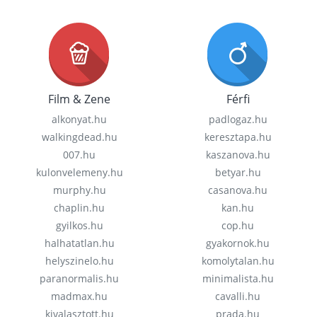
Film & Zene
Férfi
alkonyat.hu
padlogaz.hu
walkingdead.hu
keresztapa.hu
007.hu
kaszanova.hu
kulonvelemeny.hu
betyar.hu
murphy.hu
casanova.hu
chaplin.hu
kan.hu
gyilkos.hu
cop.hu
halhatatlan.hu
gyakornok.hu
helyszinelo.hu
komolytalan.hu
paranormalis.hu
minimalista.hu
madmax.hu
cavalli.hu
kivalasztott.hu
prada.hu