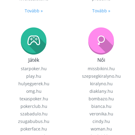
Tovább »
Tovább »
Játék
Női
starpoker.hu
missbikini.hu
play.hu
szepsegkiralyno.hu
hulyegyerek.hu
kiralyno.hu
omg.hu
diaklany.hu
texaspoker.hu
bombazo.hu
pokerclub.hu
bianca.hu
szabadulo.hu
veronika.hu
zsugabubus.hu
cindy.hu
pokerface.hu
woman.hu