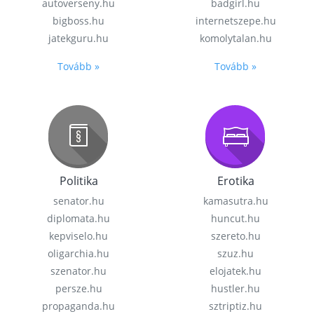
autoverseny.hu
badgirl.hu
bigboss.hu
internetszepe.hu
jatekguru.hu
komolytalan.hu
Tovább »
Tovább »
Politika
Erotika
senator.hu
kamasutra.hu
diplomata.hu
huncut.hu
kepviselo.hu
szereto.hu
oligarchia.hu
szuz.hu
szenator.hu
elojatek.hu
persze.hu
hustler.hu
propaganda.hu
sztriptiz.hu