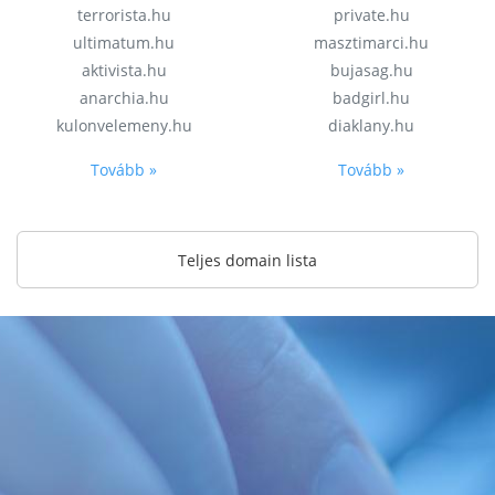
terrorista.hu
private.hu
ultimatum.hu
masztimarci.hu
aktivista.hu
bujasag.hu
anarchia.hu
badgirl.hu
kulonvelemeny.hu
diaklany.hu
Tovább »
Tovább »
Teljes domain lista