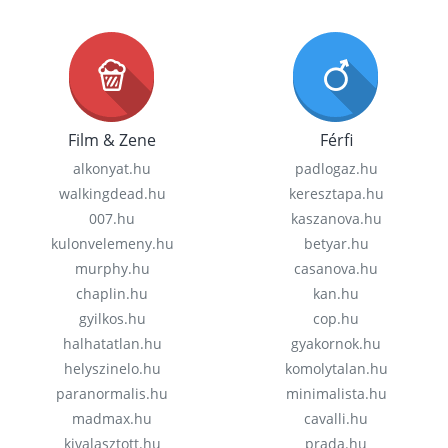
Film & Zene
Férfi
alkonyat.hu
padlogaz.hu
walkingdead.hu
keresztapa.hu
007.hu
kaszanova.hu
kulonvelemeny.hu
betyar.hu
murphy.hu
casanova.hu
chaplin.hu
kan.hu
gyilkos.hu
cop.hu
halhatatlan.hu
gyakornok.hu
helyszinelo.hu
komolytalan.hu
paranormalis.hu
minimalista.hu
madmax.hu
cavalli.hu
kivalasztott.hu
prada.hu