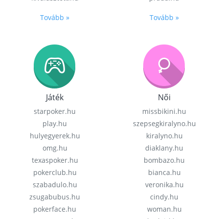
Tovább »
Tovább »
Játék
Női
starpoker.hu
missbikini.hu
play.hu
szepsegkiralyno.hu
hulyegyerek.hu
kiralyno.hu
omg.hu
diaklany.hu
texaspoker.hu
bombazo.hu
pokerclub.hu
bianca.hu
szabadulo.hu
veronika.hu
zsugabubus.hu
cindy.hu
pokerface.hu
woman.hu