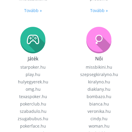
Tovább »
Tovább »
Játék
Női
starpoker.hu
missbikini.hu
play.hu
szepsegkiralyno.hu
hulyegyerek.hu
kiralyno.hu
omg.hu
diaklany.hu
texaspoker.hu
bombazo.hu
pokerclub.hu
bianca.hu
szabadulo.hu
veronika.hu
zsugabubus.hu
cindy.hu
pokerface.hu
woman.hu