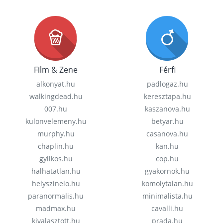
Film & Zene
Férfi
alkonyat.hu
padlogaz.hu
walkingdead.hu
keresztapa.hu
007.hu
kaszanova.hu
kulonvelemeny.hu
betyar.hu
murphy.hu
casanova.hu
chaplin.hu
kan.hu
gyilkos.hu
cop.hu
halhatatlan.hu
gyakornok.hu
helyszinelo.hu
komolytalan.hu
paranormalis.hu
minimalista.hu
madmax.hu
cavalli.hu
kivalasztott.hu
prada.hu