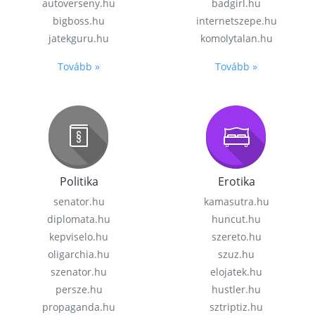
autoverseny.hu
badgirl.hu
bigboss.hu
internetszepe.hu
jatekguru.hu
komolytalan.hu
Tovább »
Tovább »
Politika
Erotika
senator.hu
kamasutra.hu
diplomata.hu
huncut.hu
kepviselo.hu
szereto.hu
oligarchia.hu
szuz.hu
szenator.hu
elojatek.hu
persze.hu
hustler.hu
propaganda.hu
sztriptiz.hu