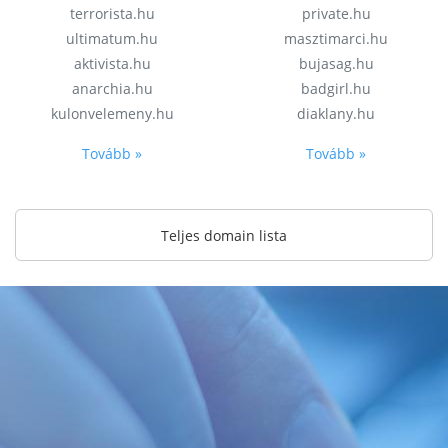
terrorista.hu
private.hu
ultimatum.hu
masztimarci.hu
aktivista.hu
bujasag.hu
anarchia.hu
badgirl.hu
kulonvelemeny.hu
diaklany.hu
Tovább »
Tovább »
Teljes domain lista