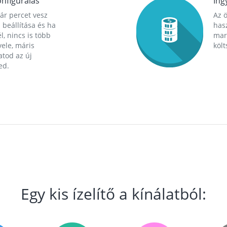
nfigurálás
Ing
ár percet vesz
Az 
 beállítása és ha
hasz
l, nincs is több
mara
ele, máris
költ
tod az új
ed.
Egy kis ízelítő a kínálatból: