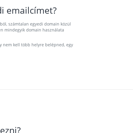
i emailcímet?
ából, számtalan egyedi domain közül
nkben mindegyik domain használata
gy nem kell több helyre belépned, egy
ezni?