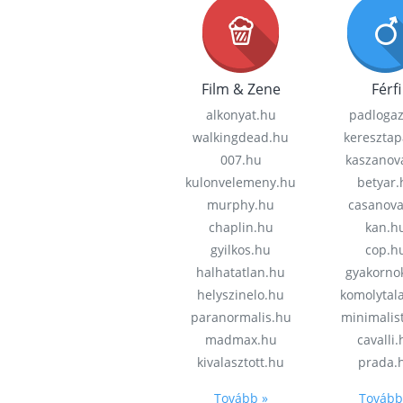
Film & Zene
Férfi
alkonyat.hu
padloga
walkingdead.hu
keresztap
007.hu
kaszanov
kulonvelemeny.hu
betyar.
murphy.hu
casanov
chaplin.hu
kan.h
gyilkos.hu
cop.h
halhatatlan.hu
gyakorno
helyszinelo.hu
komolytal
paranormalis.hu
minimalis
madmax.hu
cavalli
kivalasztott.hu
prada.
Tovább »
Tovább