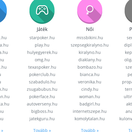
Játék
Női
P
z.hu
starpoker.hu
missbikini.hu
se
a.hu
play.hu
szepsegkiralyno.hu
dip
a.hu
hulyegyerek.hu
kiralyno.hu
kep
hu
omg.hu
diaklany.hu
oli
a.hu
texaspoker.hu
bombazo.hu
sz
u
pokerclub.hu
bianca.hu
pe
u
szabadulo.hu
veronika.hu
prop
k.hu
zsugabubus.hu
cindy.hu
ter
an.hu
pokerface.hu
woman.hu
ult
ta.hu
autoverseny.hu
badgirl.hu
akt
.hu
bigboss.hu
internetszepe.hu
an
hu
jatekguru.hu
komolytalan.hu
kulon
 »
Tovább »
Tovább »
T