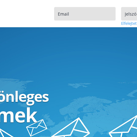
Elfelejtet
lönleges
ímek