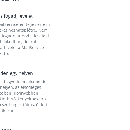
és fogadj levelet
ilService-en teljes értékű
eket hozhatsz létre. Nem
 fogadni tudod a leveleid
l fiókodban, de írni is
z levelet a MailService-es
idről.
den egy helyen
eld egyedi emailcímeidet
helyen, az elsődleges
kodban. Könnyebben
ekinthető, kényelmesebb,
 szükséges többször ki-be
ntkezni.