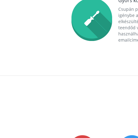
Gyors ko
Csupán p
igénybe a
elkészülté
teendőd v
használha
emailcím