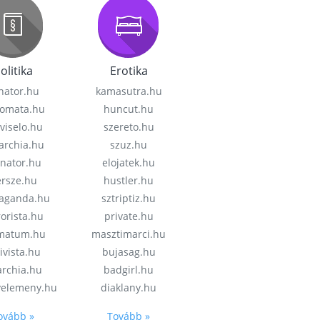
olitika
Erotika
nator.hu
kamasutra.hu
lomata.hu
huncut.hu
viselo.hu
szereto.hu
garchia.hu
szuz.hu
enator.hu
elojatek.hu
rsze.hu
hustler.hu
aganda.hu
sztriptiz.hu
rorista.hu
private.hu
imatum.hu
masztimarci.hu
ivista.hu
bujasag.hu
archia.hu
badgirl.hu
velemeny.hu
diaklany.hu
ovább »
Tovább »