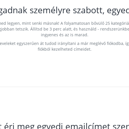
gadnak személyre szabott, egyed
címed legyen, mint senki másnak! A folyamatosan bővülő 25 kategóri
egjobban tetszik. Állítsd be 3 perc alatt, és használd - rendszerü
ingyenes és az is marad.
leveleket egyszerűen át tudod irányítani a már meglévő fiókodba, í
fiókból kezelheted címeidet.
t éri meg egyedi emailcímet szer