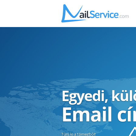
Egyedi, kü
Email c
Tűnj ki a tömegből!