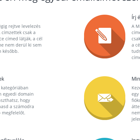
Írj 
gig rejtve levelezés
A Ma
 címzettek csak a
cím
ce címed látják, a cél
csak
me nem derül ki sem
a cé
m később.
tuds
címe
ek
Min
 kategóriában
Kez
n egyedi domain
egy 
aszthatsz, hogy
fió
hasd a számodra
átt
 megfelelőt.
nem
jele