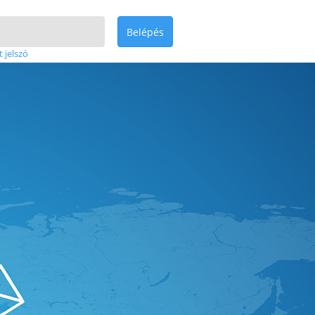
Belépés
t jelszó