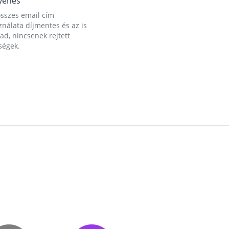
yenes
összes email cím
nálata díjmentes és az is
d, nincsenek rejtett
ségek.