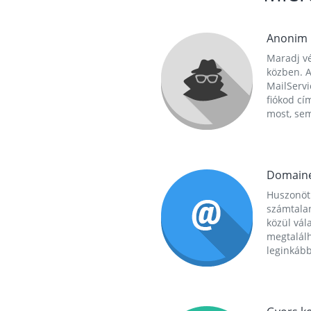
Anonim
Maradj vé
közben. A
MailServi
fiókod cí
most, se
Domain
Huszonöt
számtala
közül vál
megtalál
leginkább