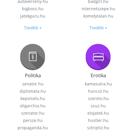
autoverseny.hu
badgirl.hu
bigboss.hu
internetszepe.hu
jatekguru.hu
komolytalan.hu
Tovább »
Tovább »
Politika
Erotika
senator.hu
kamasutra.hu
diplomata.hu
huncut.hu
kepviselo.hu
szereto.hu
oligarchia.hu
szuz.hu
szenator.hu
elojatek.hu
persze.hu
hustler.hu
propaganda.hu
sztriptiz.hu