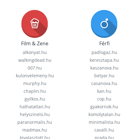
Film & Zene
Férfi
alkonyat.hu
padlogaz.hu
walkingdead.hu
keresztapa.hu
007.hu
kaszanova.hu
kulonvelemeny.hu
betyar.hu
murphy.hu
casanova.hu
chaplin.hu
kan.hu
gyilkos.hu
cop.hu
halhatatlan.hu
gyakornok.hu
helyszinelo.hu
komolytalan.hu
paranormalis.hu
minimalista.hu
madmax.hu
cavalli.hu
kivalasztott.hu
prada.hu