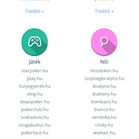
Tovább »
Tovább »
Játék
Női
starpoker.hu
missbikini.hu
play.hu
szepsegkiralyno.hu
hulyegyerek.hu
kiralyno.hu
omg.hu
diaklany.hu
texaspoker.hu
bombazo.hu
pokerclub.hu
bianca.hu
szabadulo.hu
veronika.hu
zsugabubus.hu
cindy.hu
pokerface.hu
woman.hu