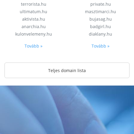
terrorista.hu
private.hu
ultimatum.hu
masztimarci.hu
aktivista.hu
bujasag.hu
anarchia.hu
badgirl.hu
kulonvelemeny.hu
diaklany.hu
Tovább »
Tovább »
Teljes domain lista