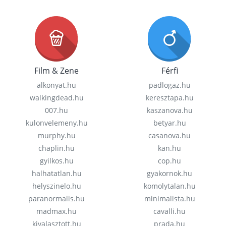
Film & Zene
Férfi
alkonyat.hu
padlogaz.hu
walkingdead.hu
keresztapa.hu
007.hu
kaszanova.hu
kulonvelemeny.hu
betyar.hu
murphy.hu
casanova.hu
chaplin.hu
kan.hu
gyilkos.hu
cop.hu
halhatatlan.hu
gyakornok.hu
helyszinelo.hu
komolytalan.hu
paranormalis.hu
minimalista.hu
madmax.hu
cavalli.hu
kivalasztott.hu
prada.hu