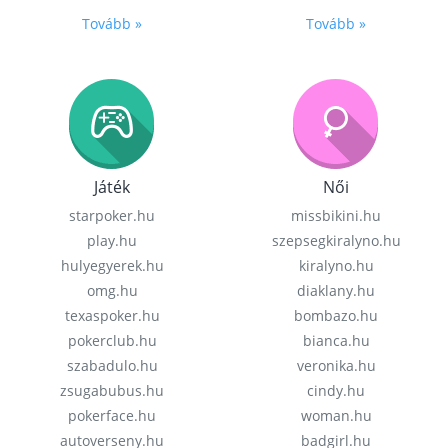
Tovább »
Tovább »
Játék
Női
starpoker.hu
missbikini.hu
play.hu
szepsegkiralyno.hu
hulyegyerek.hu
kiralyno.hu
omg.hu
diaklany.hu
texaspoker.hu
bombazo.hu
pokerclub.hu
bianca.hu
szabadulo.hu
veronika.hu
zsugabubus.hu
cindy.hu
pokerface.hu
woman.hu
autoverseny.hu
badgirl.hu