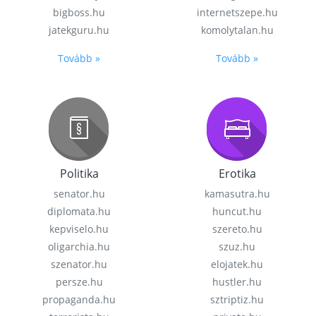
bigboss.hu
internetszepe.hu
jatekguru.hu
komolytalan.hu
Tovább »
Tovább »
Politika
Erotika
senator.hu
kamasutra.hu
diplomata.hu
huncut.hu
kepviselo.hu
szereto.hu
oligarchia.hu
szuz.hu
szenator.hu
elojatek.hu
persze.hu
hustler.hu
propaganda.hu
sztriptiz.hu