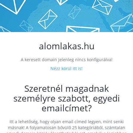
alomlakas.hu
A keresett domain jelenleg nincs konfigurálva!
Nézz körül itt is!
Szeretnél magadnak
személyre szabott, egyedi
emailcímet?
Itt a lehetőség, hogy olyan email címed legyen, mint senki
másnak! A folyamatosan bővülő 25 kategóriából, számtalan