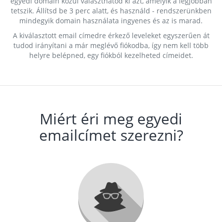
egyedi domain közül választhatod ki azt, amelyik a legjobban
tetszik. Állítsd be 3 perc alatt, és használd - rendszerünkben
mindegyik domain használata ingyenes és az is marad.
A kiválasztott email címedre érkező leveleket egyszerűen át
tudod irányítani a már meglévő fiókodba, így nem kell több
helyre belépned, egy fiókból kezelheted címeidet.
Miért éri meg egyedi
emailcímet szerezni?