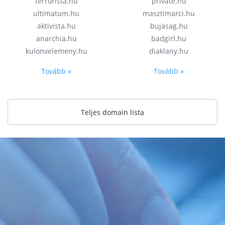
terrorista.hu
private.hu
ultimatum.hu
masztimarci.hu
aktivista.hu
bujasag.hu
anarchia.hu
badgirl.hu
kulonvelemeny.hu
diaklany.hu
Tovább »
Tovább »
Teljes domain lista