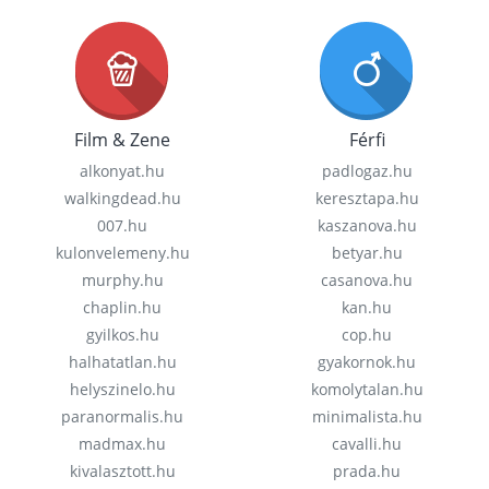
Film & Zene
Férfi
alkonyat.hu
padlogaz.hu
walkingdead.hu
keresztapa.hu
007.hu
kaszanova.hu
kulonvelemeny.hu
betyar.hu
murphy.hu
casanova.hu
chaplin.hu
kan.hu
gyilkos.hu
cop.hu
halhatatlan.hu
gyakornok.hu
helyszinelo.hu
komolytalan.hu
paranormalis.hu
minimalista.hu
madmax.hu
cavalli.hu
kivalasztott.hu
prada.hu