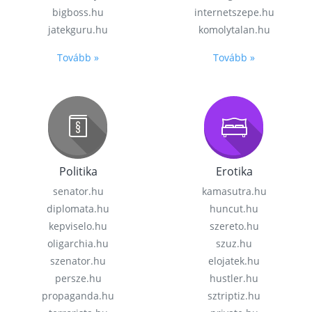
bigboss.hu
internetszepe.hu
jatekguru.hu
komolytalan.hu
Tovább »
Tovább »
Politika
Erotika
senator.hu
kamasutra.hu
diplomata.hu
huncut.hu
kepviselo.hu
szereto.hu
oligarchia.hu
szuz.hu
szenator.hu
elojatek.hu
persze.hu
hustler.hu
propaganda.hu
sztriptiz.hu