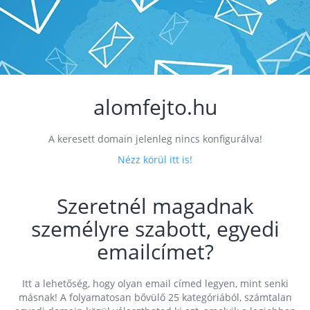
alomfejto.hu
A keresett domain jelenleg nincs konfigurálva!
Nézz körül itt is!
Szeretnél magadnak
személyre szabott, egyedi
emailcímet?
Itt a lehetőség, hogy olyan email címed legyen, mint senki
másnak! A folyamatosan bővülő 25 kategóriából, számtalan