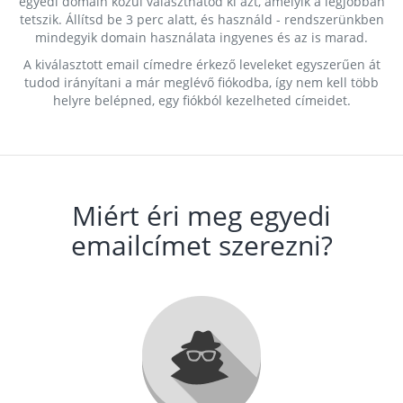
egyedi domain közül választhatod ki azt, amelyik a legjobban
tetszik. Állítsd be 3 perc alatt, és használd - rendszerünkben
mindegyik domain használata ingyenes és az is marad.
A kiválasztott email címedre érkező leveleket egyszerűen át
tudod irányítani a már meglévő fiókodba, így nem kell több
helyre belépned, egy fiókból kezelheted címeidet.
Miért éri meg egyedi
emailcímet szerezni?