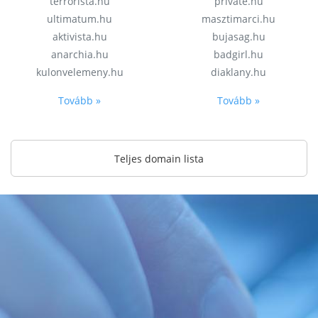
terrorista.hu
private.hu
ultimatum.hu
masztimarci.hu
aktivista.hu
bujasag.hu
anarchia.hu
badgirl.hu
kulonvelemeny.hu
diaklany.hu
Tovább »
Tovább »
Teljes domain lista