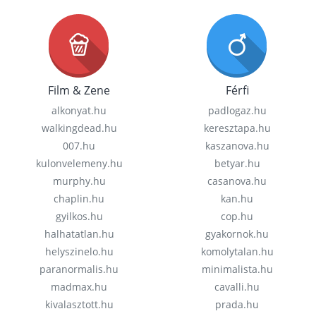
Film & Zene
Férfi
alkonyat.hu
padlogaz.hu
walkingdead.hu
keresztapa.hu
007.hu
kaszanova.hu
kulonvelemeny.hu
betyar.hu
murphy.hu
casanova.hu
chaplin.hu
kan.hu
gyilkos.hu
cop.hu
halhatatlan.hu
gyakornok.hu
helyszinelo.hu
komolytalan.hu
paranormalis.hu
minimalista.hu
madmax.hu
cavalli.hu
kivalasztott.hu
prada.hu