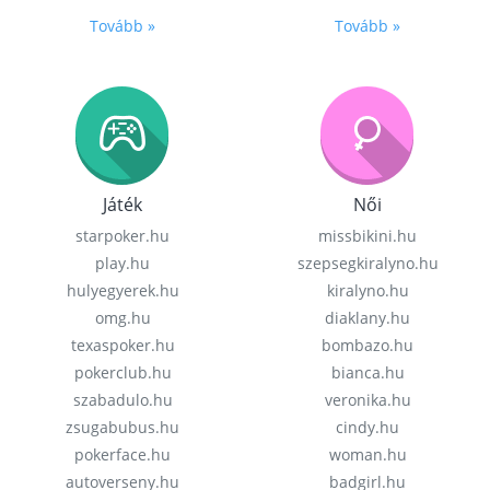
Tovább »
Tovább »
Játék
Női
starpoker.hu
missbikini.hu
play.hu
szepsegkiralyno.hu
hulyegyerek.hu
kiralyno.hu
omg.hu
diaklany.hu
texaspoker.hu
bombazo.hu
pokerclub.hu
bianca.hu
szabadulo.hu
veronika.hu
zsugabubus.hu
cindy.hu
pokerface.hu
woman.hu
autoverseny.hu
badgirl.hu