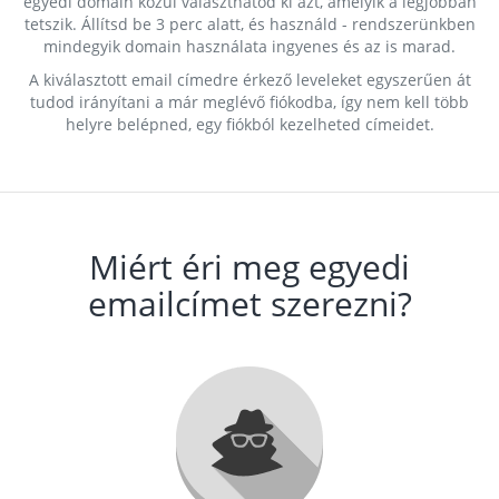
egyedi domain közül választhatod ki azt, amelyik a legjobban
tetszik. Állítsd be 3 perc alatt, és használd - rendszerünkben
mindegyik domain használata ingyenes és az is marad.
A kiválasztott email címedre érkező leveleket egyszerűen át
tudod irányítani a már meglévő fiókodba, így nem kell több
helyre belépned, egy fiókból kezelheted címeidet.
Miért éri meg egyedi
emailcímet szerezni?