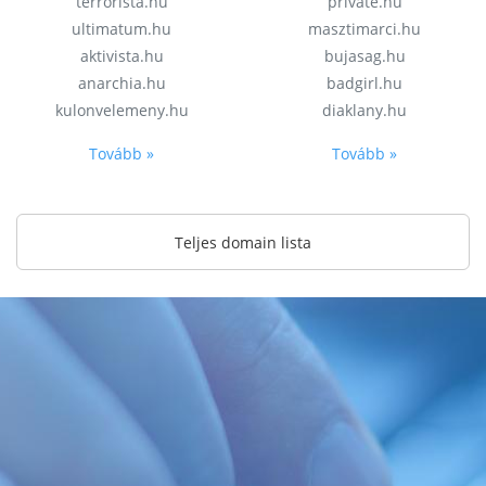
terrorista.hu
private.hu
ultimatum.hu
masztimarci.hu
aktivista.hu
bujasag.hu
anarchia.hu
badgirl.hu
kulonvelemeny.hu
diaklany.hu
Tovább »
Tovább »
Teljes domain lista