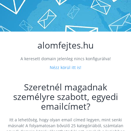
alomfejtes.hu
A keresett domain jelenleg nincs konfigurálva!
Nézz körül itt is!
Szeretnél magadnak
személyre szabott, egyedi
emailcímet?
Itt a lehetőség, hogy olyan email címed legyen, mint senki
másnak! A folyamatosan bővülő 25 kategóriából, számtalan