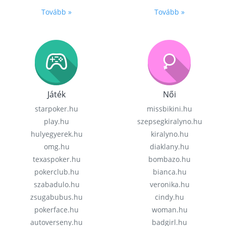
Tovább »
Tovább »
Játék
Női
starpoker.hu
missbikini.hu
play.hu
szepsegkiralyno.hu
hulyegyerek.hu
kiralyno.hu
omg.hu
diaklany.hu
texaspoker.hu
bombazo.hu
pokerclub.hu
bianca.hu
szabadulo.hu
veronika.hu
zsugabubus.hu
cindy.hu
pokerface.hu
woman.hu
autoverseny.hu
badgirl.hu