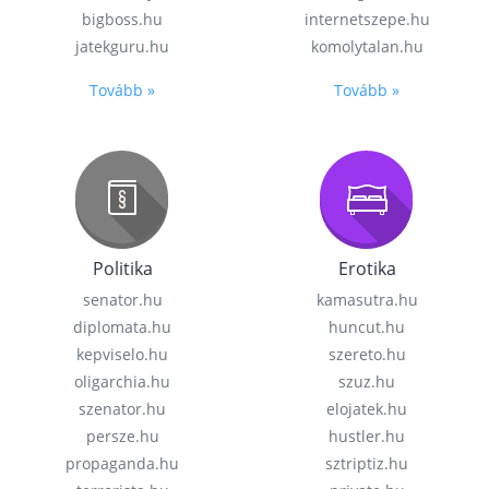
bigboss.hu
internetszepe.hu
jatekguru.hu
komolytalan.hu
Tovább »
Tovább »
Politika
Erotika
senator.hu
kamasutra.hu
diplomata.hu
huncut.hu
kepviselo.hu
szereto.hu
oligarchia.hu
szuz.hu
szenator.hu
elojatek.hu
persze.hu
hustler.hu
propaganda.hu
sztriptiz.hu