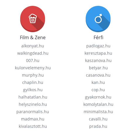
Film & Zene
Férfi
alkonyat.hu
padlogaz.hu
walkingdead.hu
keresztapa.hu
007.hu
kaszanova.hu
kulonvelemeny.hu
betyar.hu
murphy.hu
casanova.hu
chaplin.hu
kan.hu
gyilkos.hu
cop.hu
halhatatlan.hu
gyakornok.hu
helyszinelo.hu
komolytalan.hu
paranormalis.hu
minimalista.hu
madmax.hu
cavalli.hu
kivalasztott.hu
prada.hu