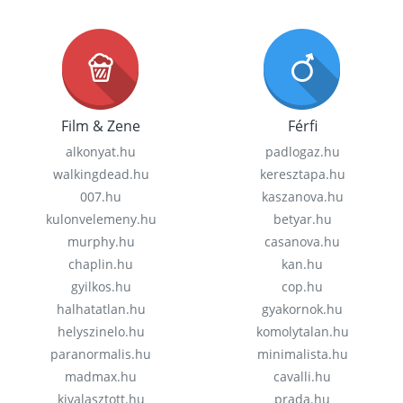
Film & Zene
Férfi
alkonyat.hu
padlogaz.hu
walkingdead.hu
keresztapa.hu
007.hu
kaszanova.hu
kulonvelemeny.hu
betyar.hu
murphy.hu
casanova.hu
chaplin.hu
kan.hu
gyilkos.hu
cop.hu
halhatatlan.hu
gyakornok.hu
helyszinelo.hu
komolytalan.hu
paranormalis.hu
minimalista.hu
madmax.hu
cavalli.hu
kivalasztott.hu
prada.hu