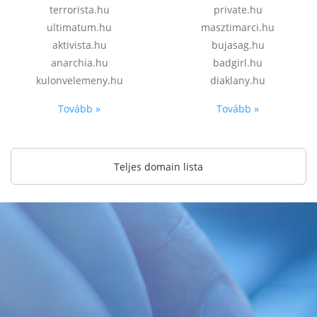
terrorista.hu
private.hu
ultimatum.hu
masztimarci.hu
aktivista.hu
bujasag.hu
anarchia.hu
badgirl.hu
kulonvelemeny.hu
diaklany.hu
Tovább »
Tovább »
Teljes domain lista