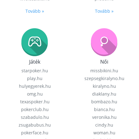
Tovább »
Tovább »
Játék
Női
starpoker.hu
missbikini.hu
play.hu
szepsegkiralyno.hu
hulyegyerek.hu
kiralyno.hu
omg.hu
diaklany.hu
texaspoker.hu
bombazo.hu
pokerclub.hu
bianca.hu
szabadulo.hu
veronika.hu
zsugabubus.hu
cindy.hu
pokerface.hu
woman.hu