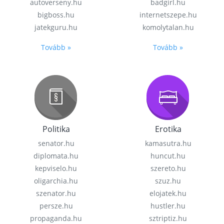
autoverseny.hu
badgirl.hu
bigboss.hu
internetszepe.hu
jatekguru.hu
komolytalan.hu
Tovább »
Tovább »
Politika
Erotika
senator.hu
kamasutra.hu
diplomata.hu
huncut.hu
kepviselo.hu
szereto.hu
oligarchia.hu
szuz.hu
szenator.hu
elojatek.hu
persze.hu
hustler.hu
propaganda.hu
sztriptiz.hu