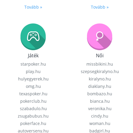
Tovább »
Tovább »
Játék
Női
starpoker.hu
missbikini.hu
play.hu
szepsegkiralyno.hu
hulyegyerek.hu
kiralyno.hu
omg.hu
diaklany.hu
texaspoker.hu
bombazo.hu
pokerclub.hu
bianca.hu
szabadulo.hu
veronika.hu
zsugabubus.hu
cindy.hu
pokerface.hu
woman.hu
autoverseny.hu
badgirl.hu