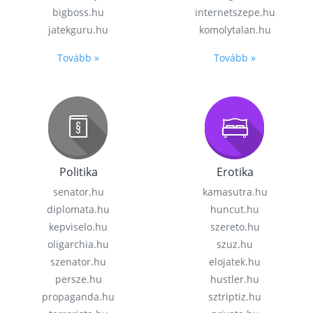
bigboss.hu
internetszepe.hu
jatekguru.hu
komolytalan.hu
Tovább »
Tovább »
Politika
Erotika
senator.hu
kamasutra.hu
diplomata.hu
huncut.hu
kepviselo.hu
szereto.hu
oligarchia.hu
szuz.hu
szenator.hu
elojatek.hu
persze.hu
hustler.hu
propaganda.hu
sztriptiz.hu