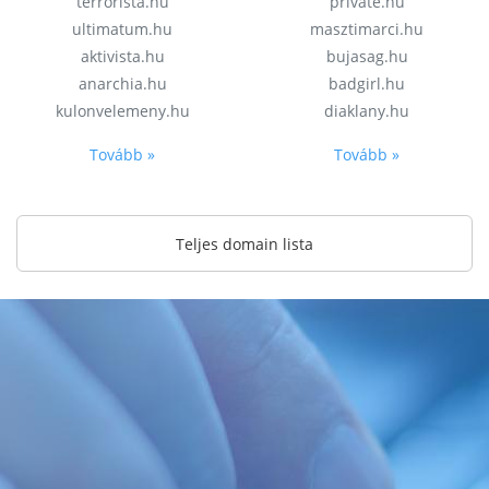
terrorista.hu
private.hu
ultimatum.hu
masztimarci.hu
aktivista.hu
bujasag.hu
anarchia.hu
badgirl.hu
kulonvelemeny.hu
diaklany.hu
Tovább »
Tovább »
Teljes domain lista