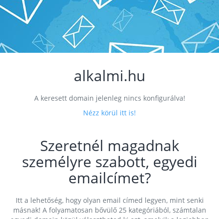
alkalmi.hu
A keresett domain jelenleg nincs konfigurálva!
Nézz körül itt is!
Szeretnél magadnak
személyre szabott, egyedi
emailcímet?
Itt a lehetőség, hogy olyan email címed legyen, mint senki
másnak! A folyamatosan bővülő 25 kategóriából, számtalan