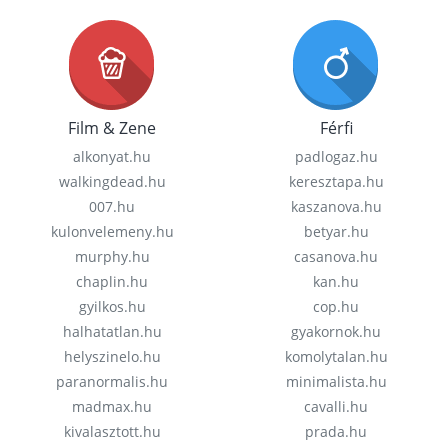
Film & Zene
Férfi
alkonyat.hu
padlogaz.hu
walkingdead.hu
keresztapa.hu
007.hu
kaszanova.hu
kulonvelemeny.hu
betyar.hu
murphy.hu
casanova.hu
chaplin.hu
kan.hu
gyilkos.hu
cop.hu
halhatatlan.hu
gyakornok.hu
helyszinelo.hu
komolytalan.hu
paranormalis.hu
minimalista.hu
madmax.hu
cavalli.hu
kivalasztott.hu
prada.hu