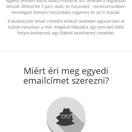
egyedi domain közül választhatod ki azt, amelyik a legjobban
tetszik. Állítsd be 3 perc alatt, és használd - rendszerünkben
mindegyik domain használata ingyenes és az is marad.
A kiválasztott email címedre érkező leveleket egyszerűen át
tudod irányítani a már meglévő fiókodba, így nem kell több
helyre belépned, egy fiókból kezelheted címeidet.
Miért éri meg egyedi
emailcímet szerezni?