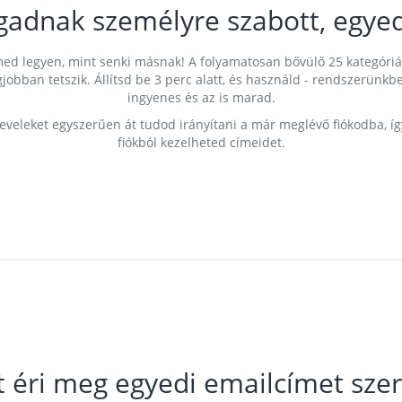
gadnak személyre szabott, egyed
címed legyen, mint senki másnak! A folyamatosan bővülő 25 kategóri
egjobban tetszik. Állítsd be 3 perc alatt, és használd - rendszerü
ingyenes és az is marad.
leveleket egyszerűen át tudod irányítani a már meglévő fiókodba, í
fiókból kezelheted címeidet.
t éri meg egyedi emailcímet szer