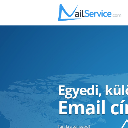
Egyedi, kü
Email c
Tűnj ki a tömegből!