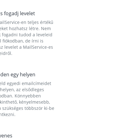
és fogadj levelet
ilService-en teljes értékű
eket hozhatsz létre. Nem
 fogadni tudod a leveleid
l fiókodban, de írni is
z levelet a MailService-es
idről.
den egy helyen
eld egyedi emailcímeidet
helyen, az elsődleges
kodban. Könnyebben
ekinthető, kényelmesebb,
 szükséges többször ki-be
ntkezni.
yenes