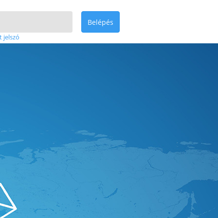
Belépés
t jelszó