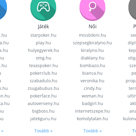
Játék
Női
P
z.hu
starpoker.hu
missbikini.hu
se
a.hu
play.hu
szepsegkiralyno.hu
dip
a.hu
hulyegyerek.hu
kiralyno.hu
kep
hu
omg.hu
diaklany.hu
oli
a.hu
texaspoker.hu
bombazo.hu
sz
u
pokerclub.hu
bianca.hu
pe
u
szabadulo.hu
veronika.hu
prop
k.hu
zsugabubus.hu
cindy.hu
ter
an.hu
pokerface.hu
woman.hu
ult
ta.hu
autoverseny.hu
badgirl.hu
akt
.hu
bigboss.hu
internetszepe.hu
an
hu
jatekguru.hu
komolytalan.hu
kulon
 »
Tovább »
Tovább »
T