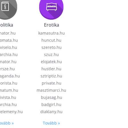
olitika
Erotika
nator.hu
kamasutra.hu
lomata.hu
huncut.hu
viselo.hu
szereto.hu
garchia.hu
szuz.hu
enator.hu
elojatek.hu
rsze.hu
hustler.hu
aganda.hu
sztriptiz.hu
rorista.hu
private.hu
imatum.hu
masztimarci.hu
ivista.hu
bujasag.hu
archia.hu
badgirl.hu
velemeny.hu
diaklany.hu
ovább »
Tovább »