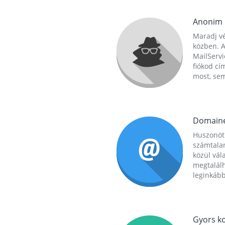
Anonim
Maradj vé
közben. A
MailServi
fiókod cí
most, se
Domain
Huszonöt
számtala
közül vál
megtalál
leginkább
Gyors ko