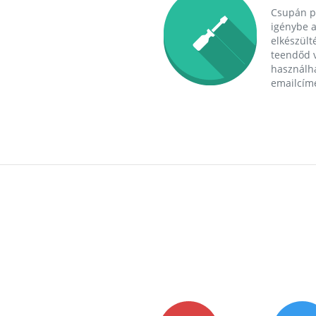
Csupán p
igénybe a
elkészülté
teendőd v
használha
emailcím