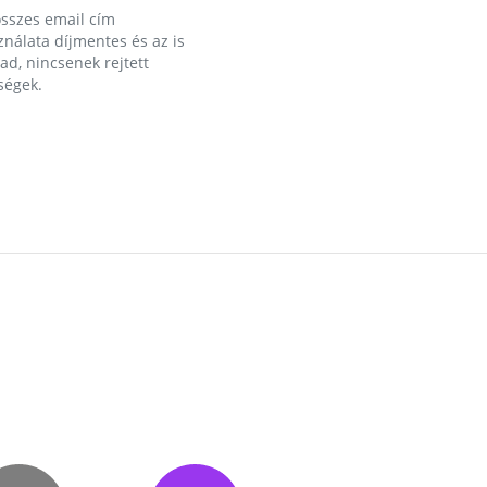
összes email cím
nálata díjmentes és az is
d, nincsenek rejtett
ségek.