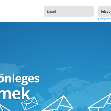
Elfelejtet
lönleges
ímek