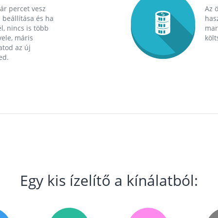
ár percet vesz
Az 
 beállítása és ha
hasz
l, nincs is több
mara
ele, máris
költ
tod az új
ed.
Egy kis ízelítő a kínálatból: