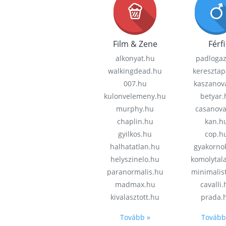
Film & Zene
Férfi
alkonyat.hu
padloga
walkingdead.hu
keresztap
007.hu
kaszanov
kulonvelemeny.hu
betyar.
murphy.hu
casanov
chaplin.hu
kan.h
gyilkos.hu
cop.h
halhatatlan.hu
gyakorno
helyszinelo.hu
komolytal
paranormalis.hu
minimalis
madmax.hu
cavalli
kivalasztott.hu
prada.
Tovább »
Tovább