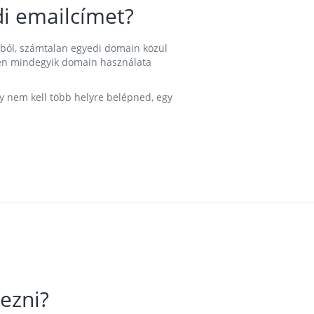
i emailcímet?
ából, számtalan egyedi domain közül
nkben mindegyik domain használata
gy nem kell több helyre belépned, egy
ezni?