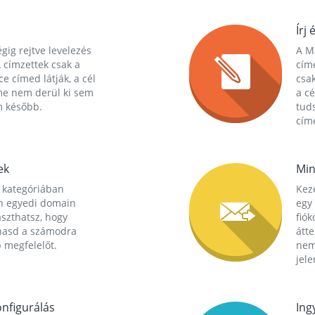
Írj 
gig rejtve levelezés
A Ma
 címzettek csak a
cím
ce címed látják, a cél
csak
me nem derül ki sem
a cé
m később.
tuds
címe
ek
Min
 kategóriában
Kez
n egyedi domain
egy 
aszthatsz, hogy
fió
hasd a számodra
átt
 megfelelőt.
nem
jele
nfigurálás
Ing