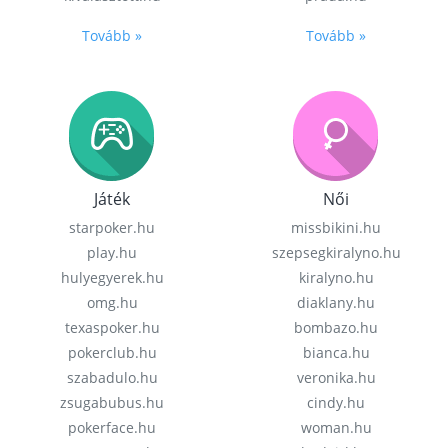
Tovább »
Tovább »
Játék
Női
starpoker.hu
missbikini.hu
play.hu
szepsegkiralyno.hu
hulyegyerek.hu
kiralyno.hu
omg.hu
diaklany.hu
texaspoker.hu
bombazo.hu
pokerclub.hu
bianca.hu
szabadulo.hu
veronika.hu
zsugabubus.hu
cindy.hu
pokerface.hu
woman.hu