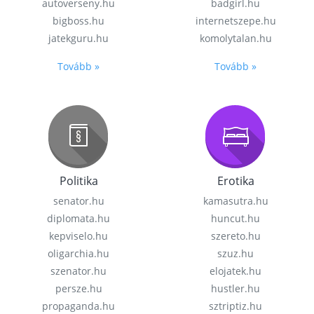
autoverseny.hu
badgirl.hu
bigboss.hu
internetszepe.hu
jatekguru.hu
komolytalan.hu
Tovább »
Tovább »
Politika
Erotika
senator.hu
kamasutra.hu
diplomata.hu
huncut.hu
kepviselo.hu
szereto.hu
oligarchia.hu
szuz.hu
szenator.hu
elojatek.hu
persze.hu
hustler.hu
propaganda.hu
sztriptiz.hu