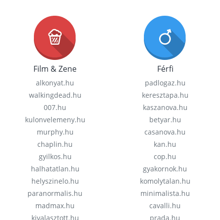
Film & Zene
Férfi
alkonyat.hu
padlogaz.hu
walkingdead.hu
keresztapa.hu
007.hu
kaszanova.hu
kulonvelemeny.hu
betyar.hu
murphy.hu
casanova.hu
chaplin.hu
kan.hu
gyilkos.hu
cop.hu
halhatatlan.hu
gyakornok.hu
helyszinelo.hu
komolytalan.hu
paranormalis.hu
minimalista.hu
madmax.hu
cavalli.hu
kivalasztott.hu
prada.hu