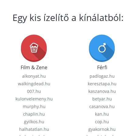
Egy kis ízelítő a kínálatból:
Film & Zene
Férfi
alkonyat.hu
padlogaz.hu
walkingdead.hu
keresztapa.hu
007.hu
kaszanova.hu
kulonvelemeny.hu
betyar.hu
murphy.hu
casanova.hu
chaplin.hu
kan.hu
gyilkos.hu
cop.hu
halhatatlan.hu
gyakornok.hu