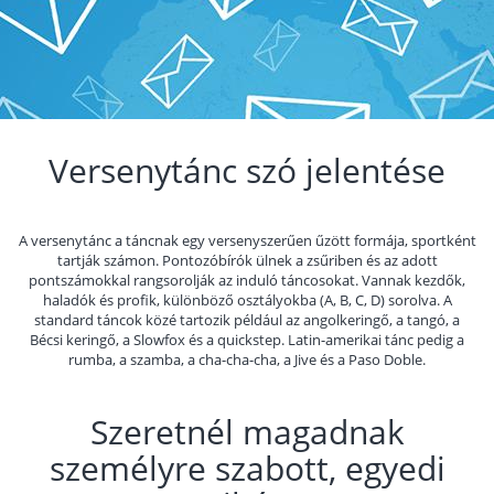
Versenytánc szó jelentése
A versenytánc a táncnak egy versenyszerűen űzött formája, sportként
tartják számon. Pontozóbírók ülnek a zsűriben és az adott
pontszámokkal rangsorolják az induló táncosokat. Vannak kezdők,
haladók és profik, különböző osztályokba (A, B, C, D) sorolva. A
standard táncok közé tartozik például az angolkeringő, a tangó, a
Bécsi keringő, a Slowfox és a quickstep. Latin-amerikai tánc pedig a
rumba, a szamba, a cha-cha-cha, a Jive és a Paso Doble.
Szeretnél magadnak
személyre szabott, egyedi