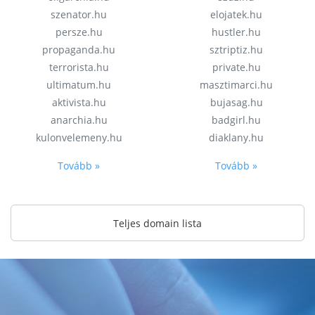
szenator.hu
elojatek.hu
persze.hu
hustler.hu
propaganda.hu
sztriptiz.hu
terrorista.hu
private.hu
ultimatum.hu
masztimarci.hu
aktivista.hu
bujasag.hu
anarchia.hu
badgirl.hu
kulonvelemeny.hu
diaklany.hu
Tovább »
Tovább »
Teljes domain lista