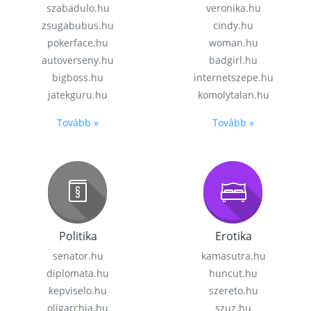
szabadulo.hu
veronika.hu
zsugabubus.hu
cindy.hu
pokerface.hu
woman.hu
autoverseny.hu
badgirl.hu
bigboss.hu
internetszepe.hu
jatekguru.hu
komolytalan.hu
Tovább »
Tovább »
Politika
Erotika
senator.hu
kamasutra.hu
diplomata.hu
huncut.hu
kepviselo.hu
szereto.hu
oligarchia.hu
szuz.hu