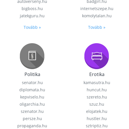
autoverseny.hu
badgirl.hu
bigboss.hu
internetszepe.hu
jatekguru.hu
komolytalan.hu
Tovább »
Tovább »
Politika
Erotika
senator.hu
kamasutra.hu
diplomata.hu
huncut.hu
kepviselo.hu
szereto.hu
oligarchia.hu
szuz.hu
szenator.hu
elojatek.hu
persze.hu
hustler.hu
propaganda.hu
sztriptiz.hu