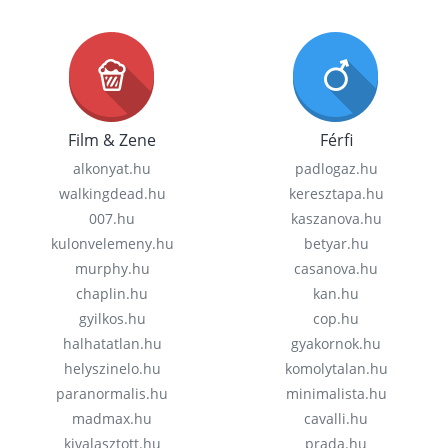
Film & Zene
Férfi
alkonyat.hu
padlogaz.hu
walkingdead.hu
keresztapa.hu
007.hu
kaszanova.hu
kulonvelemeny.hu
betyar.hu
murphy.hu
casanova.hu
chaplin.hu
kan.hu
gyilkos.hu
cop.hu
halhatatlan.hu
gyakornok.hu
helyszinelo.hu
komolytalan.hu
paranormalis.hu
minimalista.hu
madmax.hu
cavalli.hu
kivalasztott.hu
prada.hu