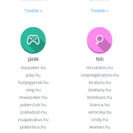
Tovább »
Tovább »
Játék
Női
starpoker.hu
missbikini.hu
play.hu
szepsegkiralyno.hu
hulyegyerek.hu
kiralyno.hu
omg.hu
diaklany.hu
texaspoker.hu
bombazo.hu
pokerclub.hu
bianca.hu
szabadulo.hu
veronika.hu
zsugabubus.hu
cindy.hu
pokerface.hu
woman.hu