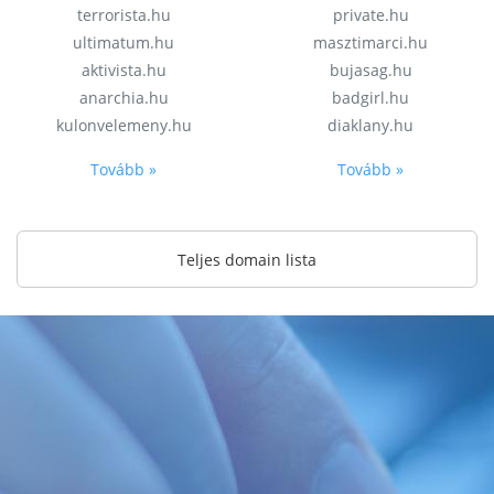
terrorista.hu
private.hu
ultimatum.hu
masztimarci.hu
aktivista.hu
bujasag.hu
anarchia.hu
badgirl.hu
kulonvelemeny.hu
diaklany.hu
Tovább »
Tovább »
Teljes domain lista