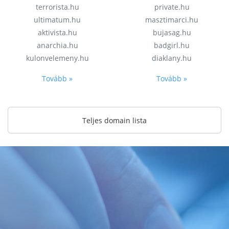
terrorista.hu
private.hu
ultimatum.hu
masztimarci.hu
aktivista.hu
bujasag.hu
anarchia.hu
badgirl.hu
kulonvelemeny.hu
diaklany.hu
Tovább »
Tovább »
Teljes domain lista