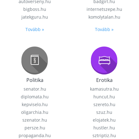
autoverseny.hu
badgirl.hu
bigboss.hu
internetszepe.hu
jatekguru.hu
komolytalan.hu
Tovább »
Tovább »
Politika
Erotika
senator.hu
kamasutra.hu
diplomata.hu
huncut.hu
kepviselo.hu
szereto.hu
oligarchia.hu
szuz.hu
szenator.hu
elojatek.hu
persze.hu
hustler.hu
propaganda.hu
sztriptiz.hu