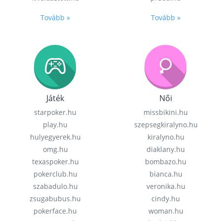
Tovább »
Tovább »
Játék
Női
starpoker.hu
missbikini.hu
play.hu
szepsegkiralyno.hu
hulyegyerek.hu
kiralyno.hu
omg.hu
diaklany.hu
texaspoker.hu
bombazo.hu
pokerclub.hu
bianca.hu
szabadulo.hu
veronika.hu
zsugabubus.hu
cindy.hu
pokerface.hu
woman.hu