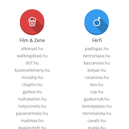
Film & Zene
Férfi
alkonyat.hu
padlogaz.hu
walkingdead.hu
keresztapa.hu
007.hu
kaszanova.hu
kulonvelemeny.hu
betyar.hu
murphy.hu
casanova.hu
chaplin.hu
kan.hu
gyilkos.hu
cop.hu
halhatatlan.hu
gyakornok.hu
helyszinelo.hu
komolytalan.hu
paranormalis.hu
minimalista.hu
madmax.hu
cavalli.hu
kivalasztott.hu
prada.hu