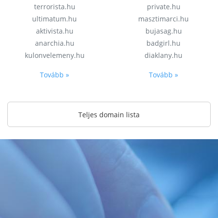
terrorista.hu
private.hu
ultimatum.hu
masztimarci.hu
aktivista.hu
bujasag.hu
anarchia.hu
badgirl.hu
kulonvelemeny.hu
diaklany.hu
Tovább »
Tovább »
Teljes domain lista