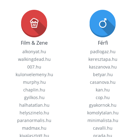
Film & Zene
Férfi
alkonyat.hu
padlogaz.hu
walkingdead.hu
keresztapa.hu
007.hu
kaszanova.hu
kulonvelemeny.hu
betyar.hu
murphy.hu
casanova.hu
chaplin.hu
kan.hu
gyilkos.hu
cop.hu
halhatatlan.hu
gyakornok.hu
helyszinelo.hu
komolytalan.hu
paranormalis.hu
minimalista.hu
madmax.hu
cavalli.hu
kivalasztott.hu
prada.hu