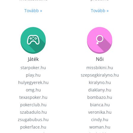
Tovább »
Tovább »
Játék
Női
starpoker.hu
missbikini.hu
play.hu
szepsegkiralyno.hu
hulyegyerek.hu
kiralyno.hu
omg.hu
diaklany.hu
texaspoker.hu
bombazo.hu
pokerclub.hu
bianca.hu
szabadulo.hu
veronika.hu
zsugabubus.hu
cindy.hu
pokerface.hu
woman.hu