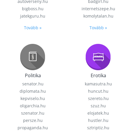
autoverseny.hu
badgirl.hu
bigboss.hu
internetszepe.hu
jatekguru.hu
komolytalan.hu
Tovább »
Tovább »
Politika
Erotika
senator.hu
kamasutra.hu
diplomata.hu
huncut.hu
kepviselo.hu
szereto.hu
oligarchia.hu
szuz.hu
szenator.hu
elojatek.hu
persze.hu
hustler.hu
propaganda.hu
sztriptiz.hu