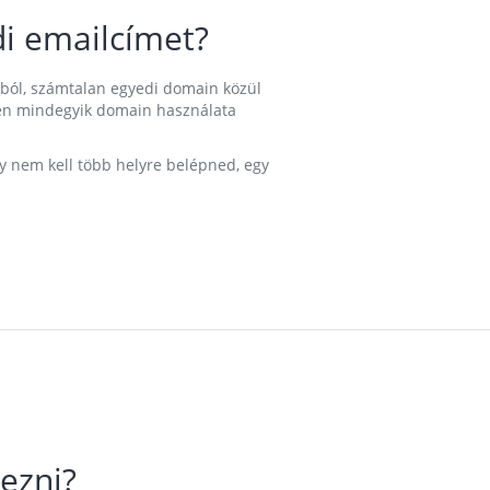
i emailcímet?
ából, számtalan egyedi domain közül
nkben mindegyik domain használata
gy nem kell több helyre belépned, egy
ezni?