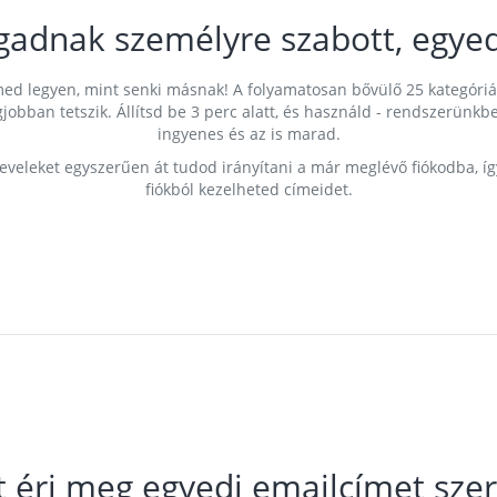
gadnak személyre szabott, egyed
címed legyen, mint senki másnak! A folyamatosan bővülő 25 kategóri
egjobban tetszik. Állítsd be 3 perc alatt, és használd - rendszerü
ingyenes és az is marad.
leveleket egyszerűen át tudod irányítani a már meglévő fiókodba, í
fiókból kezelheted címeidet.
t éri meg egyedi emailcímet szer