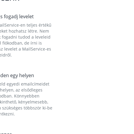
és fogadj levelet
ilService-en teljes értékű
eket hozhatsz létre. Nem
 fogadni tudod a leveleid
l fiókodban, de írni is
z levelet a MailService-es
idről.
den egy helyen
eld egyedi emailcímeidet
helyen, az elsődleges
kodban. Könnyebben
ekinthető, kényelmesebb,
 szükséges többször ki-be
ntkezni.