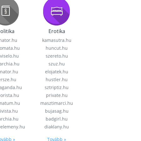
olitika
Erotika
nator.hu
kamasutra.hu
lomata.hu
huncut.hu
viselo.hu
szereto.hu
garchia.hu
szuz.hu
enator.hu
elojatek.hu
rsze.hu
hustler.hu
aganda.hu
sztriptiz.hu
rorista.hu
private.hu
imatum.hu
masztimarci.hu
ivista.hu
bujasag.hu
archia.hu
badgirl.hu
velemeny.hu
diaklany.hu
ovább »
Tovább »