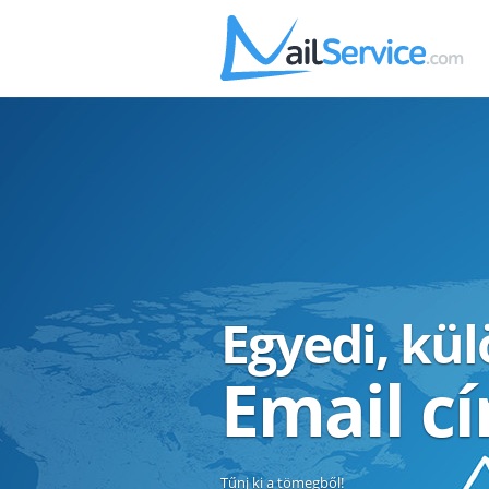
Egyedi, kü
Email c
Tűnj ki a tömegből!