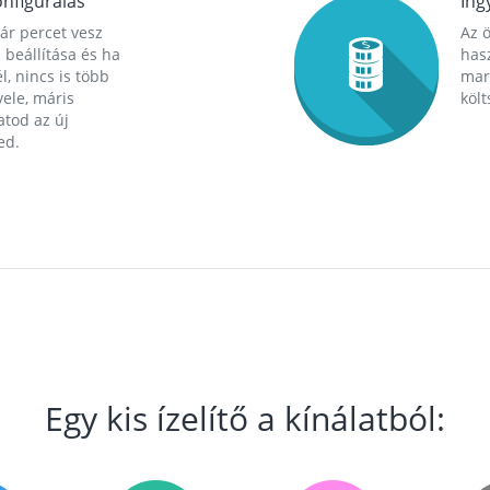
nfigurálás
Ing
ár percet vesz
Az 
 beállítása és ha
hasz
l, nincs is több
mara
ele, máris
költ
tod az új
ed.
Egy kis ízelítő a kínálatból: