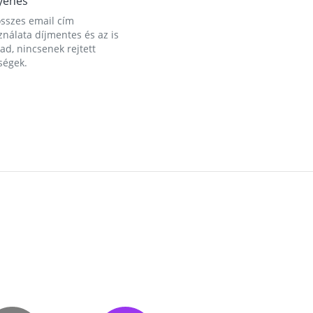
yenes
összes email cím
nálata díjmentes és az is
d, nincsenek rejtett
ségek.