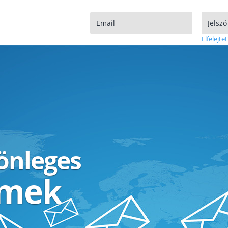
Elfelejtet
lönleges
ímek