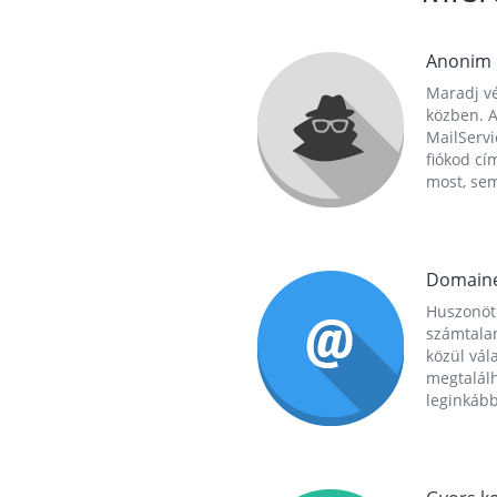
Anonim
Maradj vé
közben. A
MailServi
fiókod cí
most, se
Domain
Huszonöt
számtala
közül vál
megtalál
leginkább