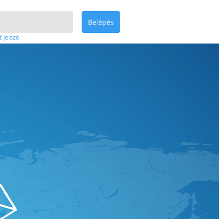
Belépés
t jelszó