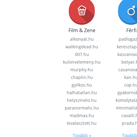
Film & Zene
Férfi
alkonyat.hu
padloga
walkingdead.hu
keresztap
007.hu
kaszanov
kulonvelemeny.hu
betyar.
murphy.hu
casanov
chaplin.hu
kan.h
gyilkos.hu
cop.h
halhatatlan.hu
gyakorno
helyszinelo.hu
komolytal
paranormalis.hu
minimalis
madmax.hu
cavalli
kivalasztott.hu
prada.
Tovább »
Tovább