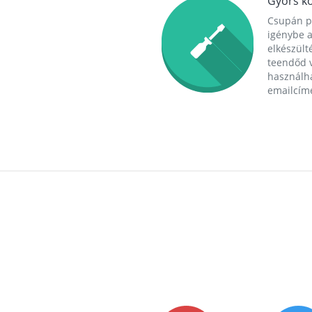
Gyors ko
Csupán p
igénybe a
elkészülté
teendőd v
használha
emailcím