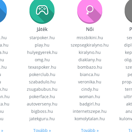
Játék
Női
P
z.hu
starpoker.hu
missbikini.hu
se
a.hu
play.hu
szepsegkiralyno.hu
dip
a.hu
hulyegyerek.hu
kiralyno.hu
kep
hu
omg.hu
diaklany.hu
oli
a.hu
texaspoker.hu
bombazo.hu
sz
u
pokerclub.hu
bianca.hu
pe
u
szabadulo.hu
veronika.hu
prop
k.hu
zsugabubus.hu
cindy.hu
ter
an.hu
pokerface.hu
woman.hu
ult
ta.hu
autoverseny.hu
badgirl.hu
akt
.hu
bigboss.hu
internetszepe.hu
an
hu
jatekguru.hu
komolytalan.hu
kulon
 »
Tovább »
Tovább »
T