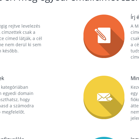
Írj 
gig rejtve levelezés
A Ma
 címzettek csak a
cím
ce címed látják, a cél
csak
me nem derül ki sem
a cé
m később.
tuds
címe
ek
Min
 kategóriában
Kez
n egyedi domain
egy 
aszthatsz, hogy
fió
hasd a számodra
átt
 megfelelőt.
nem
jele