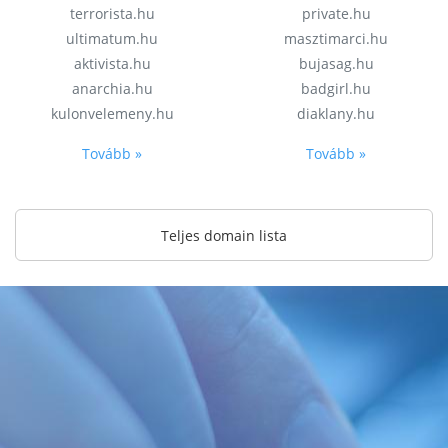
terrorista.hu
private.hu
ultimatum.hu
masztimarci.hu
aktivista.hu
bujasag.hu
anarchia.hu
badgirl.hu
kulonvelemeny.hu
diaklany.hu
Tovább »
Tovább »
Teljes domain lista