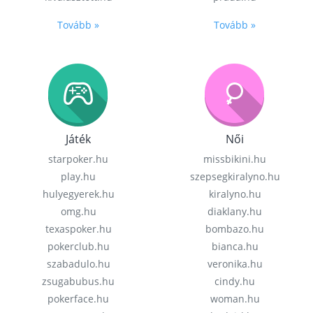
Tovább »
Tovább »
Játék
Női
starpoker.hu
missbikini.hu
play.hu
szepsegkiralyno.hu
hulyegyerek.hu
kiralyno.hu
omg.hu
diaklany.hu
texaspoker.hu
bombazo.hu
pokerclub.hu
bianca.hu
szabadulo.hu
veronika.hu
zsugabubus.hu
cindy.hu
pokerface.hu
woman.hu