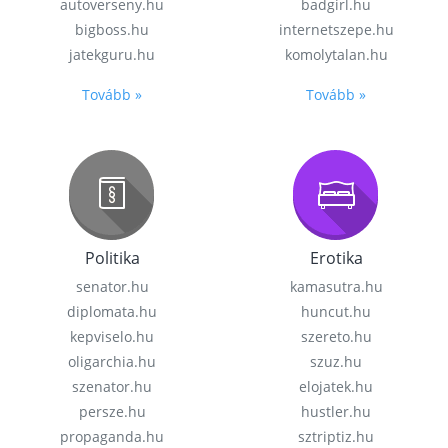
autoverseny.hu
badgirl.hu
bigboss.hu
internetszepe.hu
jatekguru.hu
komolytalan.hu
Tovább »
Tovább »
Politika
Erotika
senator.hu
kamasutra.hu
diplomata.hu
huncut.hu
kepviselo.hu
szereto.hu
oligarchia.hu
szuz.hu
szenator.hu
elojatek.hu
persze.hu
hustler.hu
propaganda.hu
sztriptiz.hu