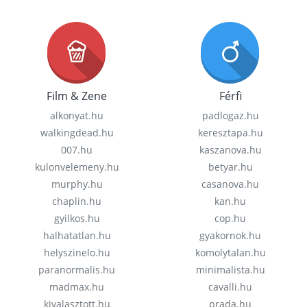
Film & Zene
Férfi
alkonyat.hu
padlogaz.hu
walkingdead.hu
keresztapa.hu
007.hu
kaszanova.hu
kulonvelemeny.hu
betyar.hu
murphy.hu
casanova.hu
chaplin.hu
kan.hu
gyilkos.hu
cop.hu
halhatatlan.hu
gyakornok.hu
helyszinelo.hu
komolytalan.hu
paranormalis.hu
minimalista.hu
madmax.hu
cavalli.hu
kivalasztott.hu
prada.hu