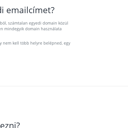
i emailcímet?
ából, számtalan egyedi domain közül
nkben mindegyik domain használata
gy nem kell több helyre belépned, egy
ezni?