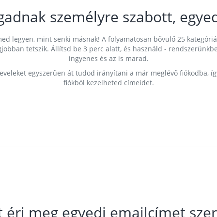
gadnak személyre szabott, egyed
címed legyen, mint senki másnak! A folyamatosan bővülő 25 kategóri
egjobban tetszik. Állítsd be 3 perc alatt, és használd - rendszerü
ingyenes és az is marad.
leveleket egyszerűen át tudod irányítani a már meglévő fiókodba, í
fiókból kezelheted címeidet.
t éri meg egyedi emailcímet szer