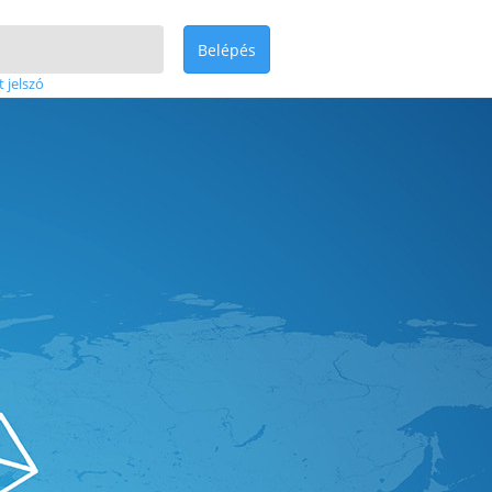
Belépés
t jelszó