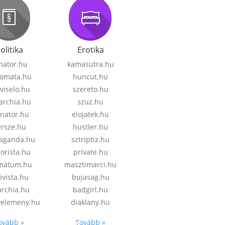
olitika
Erotika
nator.hu
kamasutra.hu
lomata.hu
huncut.hu
viselo.hu
szereto.hu
garchia.hu
szuz.hu
enator.hu
elojatek.hu
rsze.hu
hustler.hu
aganda.hu
sztriptiz.hu
rorista.hu
private.hu
imatum.hu
masztimarci.hu
ivista.hu
bujasag.hu
archia.hu
badgirl.hu
velemeny.hu
diaklany.hu
ovább »
Tovább »