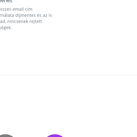
yenes
összes email cím
nálata díjmentes és az is
d, nincsenek rejtett
ségek.