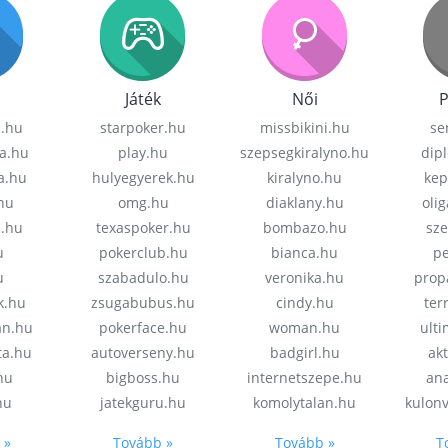
Játék
Női
P
z.hu
starpoker.hu
missbikini.hu
se
a.hu
play.hu
szepsegkiralyno.hu
dip
a.hu
hulyegyerek.hu
kiralyno.hu
kep
hu
omg.hu
diaklany.hu
oli
a.hu
texaspoker.hu
bombazo.hu
sz
u
pokerclub.hu
bianca.hu
pe
u
szabadulo.hu
veronika.hu
prop
k.hu
zsugabubus.hu
cindy.hu
ter
an.hu
pokerface.hu
woman.hu
ult
ta.hu
autoverseny.hu
badgirl.hu
akt
.hu
bigboss.hu
internetszepe.hu
an
hu
jatekguru.hu
komolytalan.hu
kulon
 »
Tovább »
Tovább »
T