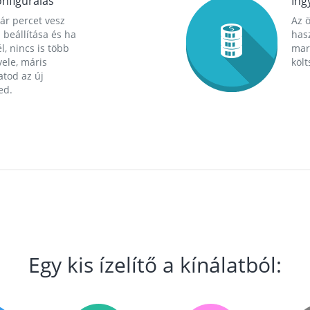
nfigurálás
Ing
ár percet vesz
Az 
 beállítása és ha
hasz
l, nincs is több
mara
ele, máris
költ
tod az új
ed.
Egy kis ízelítő a kínálatból: