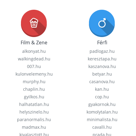
Film & Zene
Férfi
alkonyat.hu
padlogaz.hu
walkingdead.hu
keresztapa.hu
007.hu
kaszanova.hu
kulonvelemeny.hu
betyar.hu
murphy.hu
casanova.hu
chaplin.hu
kan.hu
gyilkos.hu
cop.hu
halhatatlan.hu
gyakornok.hu
helyszinelo.hu
komolytalan.hu
paranormalis.hu
minimalista.hu
madmax.hu
cavalli.hu
kivalasztott.hu
prada.hu