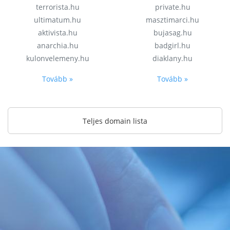
terrorista.hu
private.hu
ultimatum.hu
masztimarci.hu
aktivista.hu
bujasag.hu
anarchia.hu
badgirl.hu
kulonvelemeny.hu
diaklany.hu
Tovább »
Tovább »
Teljes domain lista