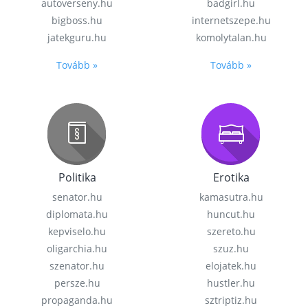
autoverseny.hu
badgirl.hu
bigboss.hu
internetszepe.hu
jatekguru.hu
komolytalan.hu
Tovább »
Tovább »
Politika
Erotika
senator.hu
kamasutra.hu
diplomata.hu
huncut.hu
kepviselo.hu
szereto.hu
oligarchia.hu
szuz.hu
szenator.hu
elojatek.hu
persze.hu
hustler.hu
propaganda.hu
sztriptiz.hu