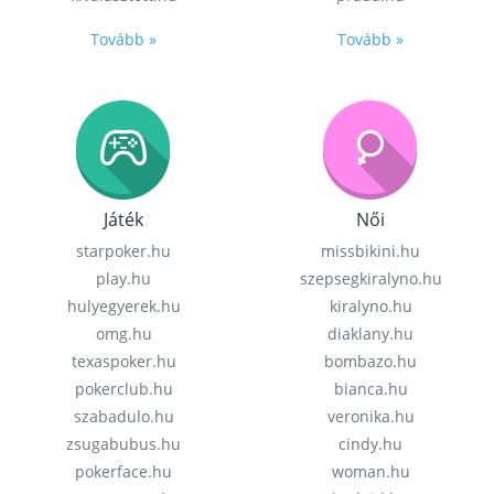
Tovább »
Tovább »
Játék
Női
starpoker.hu
missbikini.hu
play.hu
szepsegkiralyno.hu
hulyegyerek.hu
kiralyno.hu
omg.hu
diaklany.hu
texaspoker.hu
bombazo.hu
pokerclub.hu
bianca.hu
szabadulo.hu
veronika.hu
zsugabubus.hu
cindy.hu
pokerface.hu
woman.hu