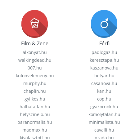
Film & Zene
Férfi
alkonyat.hu
padlogaz.hu
walkingdead.hu
keresztapa.hu
007.hu
kaszanova.hu
kulonvelemeny.hu
betyar.hu
murphy.hu
casanova.hu
chaplin.hu
kan.hu
gyilkos.hu
cop.hu
halhatatlan.hu
gyakornok.hu
helyszinelo.hu
komolytalan.hu
paranormalis.hu
minimalista.hu
madmax.hu
cavalli.hu
kivalasztott.hu
prada.hu