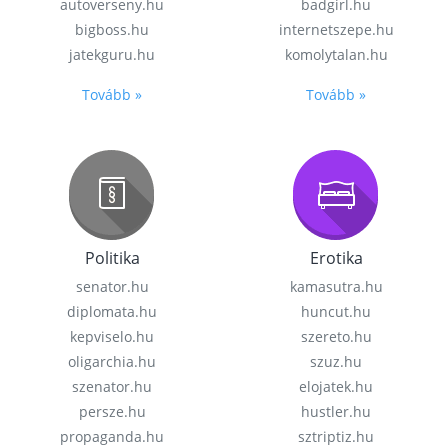
autoverseny.hu
badgirl.hu
bigboss.hu
internetszepe.hu
jatekguru.hu
komolytalan.hu
Tovább »
Tovább »
Politika
Erotika
senator.hu
kamasutra.hu
diplomata.hu
huncut.hu
kepviselo.hu
szereto.hu
oligarchia.hu
szuz.hu
szenator.hu
elojatek.hu
persze.hu
hustler.hu
propaganda.hu
sztriptiz.hu