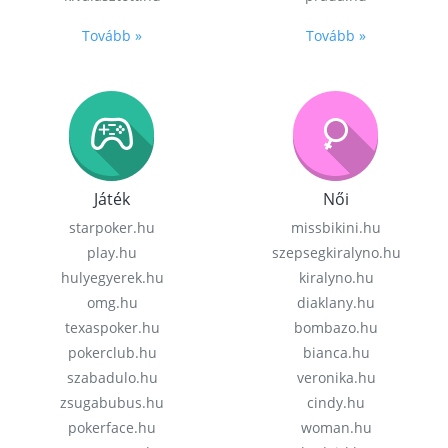
Tovább »
Tovább »
Játék
Női
starpoker.hu
missbikini.hu
play.hu
szepsegkiralyno.hu
hulyegyerek.hu
kiralyno.hu
omg.hu
diaklany.hu
texaspoker.hu
bombazo.hu
pokerclub.hu
bianca.hu
szabadulo.hu
veronika.hu
zsugabubus.hu
cindy.hu
pokerface.hu
woman.hu