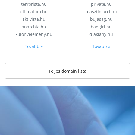
terrorista.hu
private.hu
ultimatum.hu
masztimarci.hu
aktivista.hu
bujasag.hu
anarchia.hu
badgirl.hu
kulonvelemeny.hu
diaklany.hu
Tovább »
Tovább »
Teljes domain lista