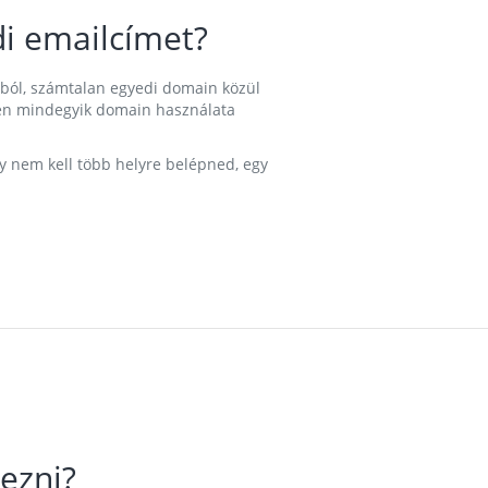
i emailcímet?
ából, számtalan egyedi domain közül
nkben mindegyik domain használata
gy nem kell több helyre belépned, egy
ezni?