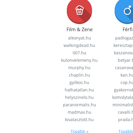
Film & Zene
Férfi
alkonyat.hu
padloga
walkingdead.hu
keresztap
007.hu
kaszanov
kulonvelemeny.hu
betyar.
murphy.hu
casanov
chaplin.hu
kan.h
gyilkos.hu
cop.h
halhatatlan.hu
gyakorno
helyszinelo.hu
komolytal
paranormalis.hu
minimalis
madmax.hu
cavalli
kivalasztott.hu
prada.
Tovább »
Tovább