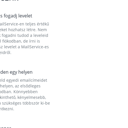
és fogadj levelet
ilService-en teljes értékű
eket hozhatsz létre. Nem
 fogadni tudod a leveleid
l fiókodban, de írni is
z levelet a MailService-es
idről.
den egy helyen
eld egyedi emailcímeidet
helyen, az elsődleges
kodban. Könnyebben
ekinthető, kényelmesebb,
 szükséges többször ki-be
ntkezni.