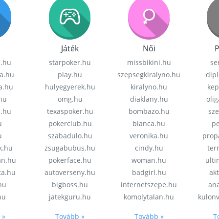
Játék
Női
P
z.hu
starpoker.hu
missbikini.hu
se
a.hu
play.hu
szepsegkiralyno.hu
dip
a.hu
hulyegyerek.hu
kiralyno.hu
kep
hu
omg.hu
diaklany.hu
oli
a.hu
texaspoker.hu
bombazo.hu
sz
u
pokerclub.hu
bianca.hu
pe
u
szabadulo.hu
veronika.hu
prop
k.hu
zsugabubus.hu
cindy.hu
ter
an.hu
pokerface.hu
woman.hu
ult
ta.hu
autoverseny.hu
badgirl.hu
akt
.hu
bigboss.hu
internetszepe.hu
an
hu
jatekguru.hu
komolytalan.hu
kulon
 »
Tovább »
Tovább »
T