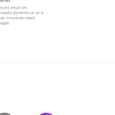
yenes
összes email cím
nálata díjmentes és az is
d, nincsenek rejtett
ségek.