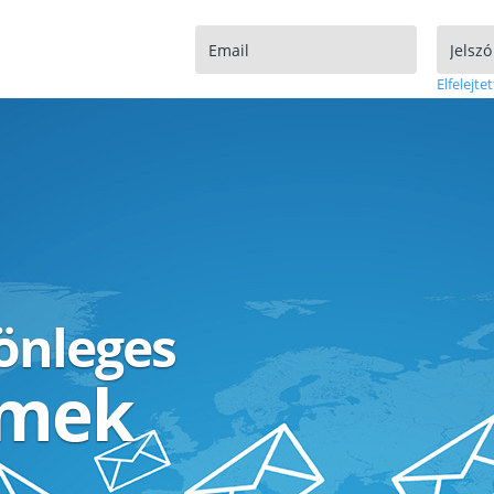
Elfelejtet
lönleges
ímek