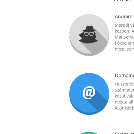
Anonim
Maradj vé
közben. A
MailServi
fiókod cí
most, se
Domain
Huszonöt
számtala
közül vál
megtalál
leginkább