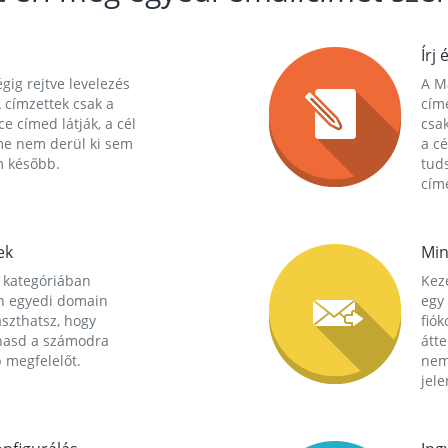
Írj 
gig rejtve levelezés
A Ma
 címzettek csak a
cím
ce címed látják, a cél
csak
me nem derül ki sem
a cé
m később.
tuds
címe
ek
Min
 kategóriában
Kez
n egyedi domain
egy 
aszthatsz, hogy
fió
hasd a számodra
átt
 megfelelőt.
nem
jele