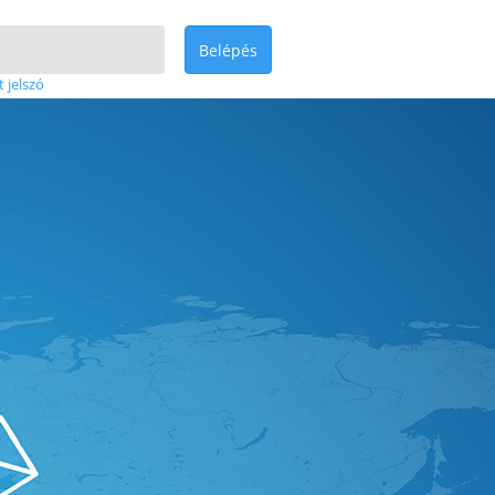
Belépés
t jelszó