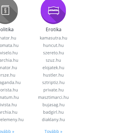
olitika
Erotika
nator.hu
kamasutra.hu
lomata.hu
huncut.hu
viselo.hu
szereto.hu
garchia.hu
szuz.hu
enator.hu
elojatek.hu
rsze.hu
hustler.hu
aganda.hu
sztriptiz.hu
rorista.hu
private.hu
imatum.hu
masztimarci.hu
ivista.hu
bujasag.hu
archia.hu
badgirl.hu
velemeny.hu
diaklany.hu
ovább »
Tovább »