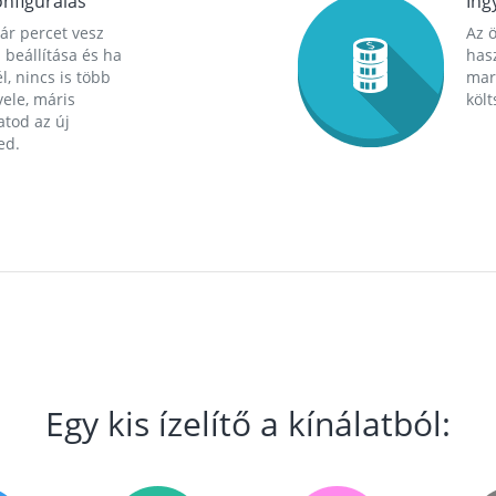
nfigurálás
Ing
ár percet vesz
Az 
 beállítása és ha
hasz
l, nincs is több
mara
ele, máris
költ
tod az új
ed.
Egy kis ízelítő a kínálatból: