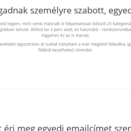
gadnak személyre szabott, egyed
címed legyen, mint senki másnak! A folyamatosan bővülő 25 kategóri
egjobban tetszik. Állítsd be 3 perc alatt, és használd - rendszerü
ingyenes és az is marad.
leveleket egyszerűen át tudod irányítani a már meglévő fiókodba, í
fiókból kezelheted címeidet.
t éri meg egyedi emailcímet szer