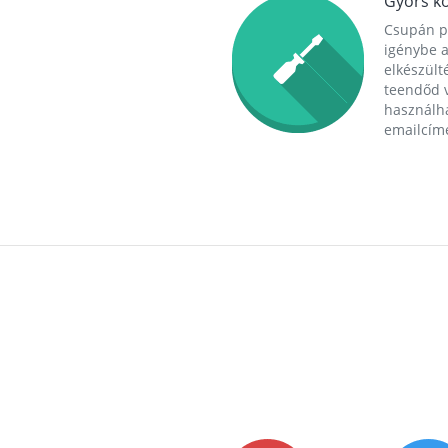
Gyors ko
Csupán p
igénybe a
elkészülté
teendőd v
használha
emailcím