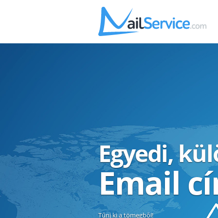
Egyedi, kü
Email c
Tűnj ki a tömegből!