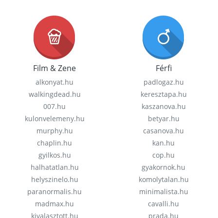
Film & Zene
Férfi
alkonyat.hu
padlogaz.hu
walkingdead.hu
keresztapa.hu
007.hu
kaszanova.hu
kulonvelemeny.hu
betyar.hu
murphy.hu
casanova.hu
chaplin.hu
kan.hu
gyilkos.hu
cop.hu
halhatatlan.hu
gyakornok.hu
helyszinelo.hu
komolytalan.hu
paranormalis.hu
minimalista.hu
madmax.hu
cavalli.hu
kivalasztott.hu
prada.hu