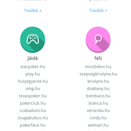
Tovább »
Tovább »
Játék
Női
starpoker.hu
missbikini.hu
play.hu
szepsegkiralyno.hu
hulyegyerek.hu
kiralyno.hu
omg.hu
diaklany.hu
texaspoker.hu
bombazo.hu
pokerclub.hu
bianca.hu
szabadulo.hu
veronika.hu
zsugabubus.hu
cindy.hu
pokerface.hu
woman.hu