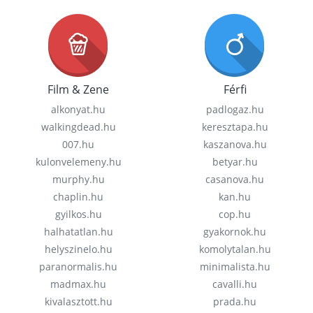
Film & Zene
Férfi
alkonyat.hu
padlogaz.hu
walkingdead.hu
keresztapa.hu
007.hu
kaszanova.hu
kulonvelemeny.hu
betyar.hu
murphy.hu
casanova.hu
chaplin.hu
kan.hu
gyilkos.hu
cop.hu
halhatatlan.hu
gyakornok.hu
helyszinelo.hu
komolytalan.hu
paranormalis.hu
minimalista.hu
madmax.hu
cavalli.hu
kivalasztott.hu
prada.hu