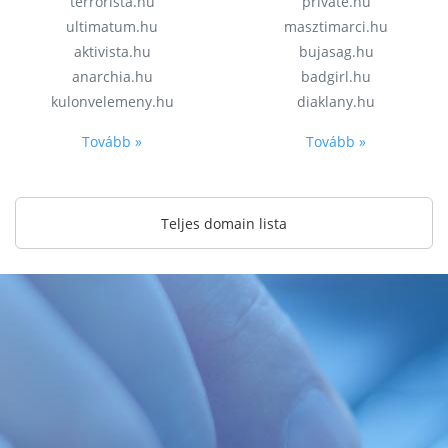
terrorista.hu
private.hu
ultimatum.hu
masztimarci.hu
aktivista.hu
bujasag.hu
anarchia.hu
badgirl.hu
kulonvelemeny.hu
diaklany.hu
Tovább »
Tovább »
Teljes domain lista