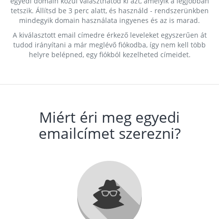
egyedi domain közül választhatod ki azt, amelyik a legjobban
tetszik. Állítsd be 3 perc alatt, és használd - rendszerünkben
mindegyik domain használata ingyenes és az is marad.
A kiválasztott email címedre érkező leveleket egyszerűen át
tudod irányítani a már meglévő fiókodba, így nem kell több
helyre belépned, egy fiókból kezelheted címeidet.
Miért éri meg egyedi
emailcímet szerezni?