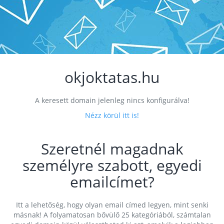
okjoktatas.hu
A keresett domain jelenleg nincs konfigurálva!
Nézz körül itt is!
Szeretnél magadnak
személyre szabott, egyedi
emailcímet?
Itt a lehetőség, hogy olyan email címed legyen, mint senki
másnak! A folyamatosan bővülő 25 kategóriából, számtalan