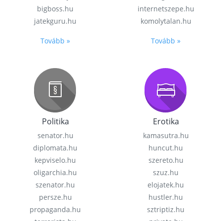
bigboss.hu
internetszepe.hu
jatekguru.hu
komolytalan.hu
Tovább »
Tovább »
Politika
Erotika
senator.hu
kamasutra.hu
diplomata.hu
huncut.hu
kepviselo.hu
szereto.hu
oligarchia.hu
szuz.hu
szenator.hu
elojatek.hu
persze.hu
hustler.hu
propaganda.hu
sztriptiz.hu