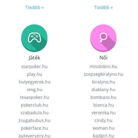
Tovább »
Tovább »
Játék
Női
starpoker.hu
missbikini.hu
play.hu
szepsegkiralyno.hu
hulyegyerek.hu
kiralyno.hu
omg.hu
diaklany.hu
texaspoker.hu
bombazo.hu
pokerclub.hu
bianca.hu
szabadulo.hu
veronika.hu
zsugabubus.hu
cindy.hu
pokerface.hu
woman.hu
autoverseny.hu
badgirl.hu