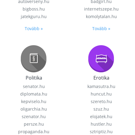
autoverseny.hu
badgirl.hu
bigboss.hu
internetszepe.hu
jatekguru.hu
komolytalan.hu
Tovább »
Tovább »
Politika
Erotika
senator.hu
kamasutra.hu
diplomata.hu
huncut.hu
kepviselo.hu
szereto.hu
oligarchia.hu
szuz.hu
szenator.hu
elojatek.hu
persze.hu
hustler.hu
propaganda.hu
sztriptiz.hu