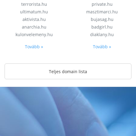
terrorista.hu
private.hu
ultimatum.hu
masztimarci.hu
aktivista.hu
bujasag.hu
anarchia.hu
badgirl.hu
kulonvelemeny.hu
diaklany.hu
Tovább »
Tovább »
Teljes domain lista