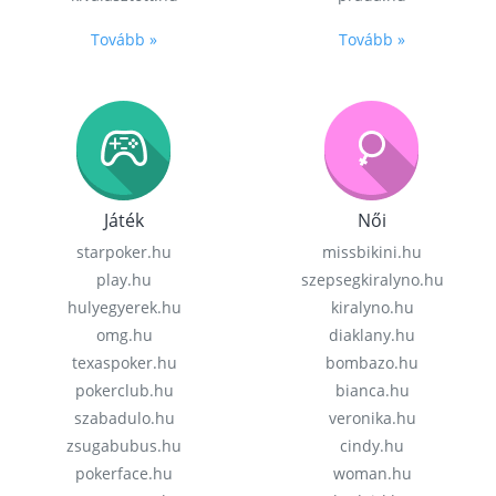
Tovább »
Tovább »
Játék
Női
starpoker.hu
missbikini.hu
play.hu
szepsegkiralyno.hu
hulyegyerek.hu
kiralyno.hu
omg.hu
diaklany.hu
texaspoker.hu
bombazo.hu
pokerclub.hu
bianca.hu
szabadulo.hu
veronika.hu
zsugabubus.hu
cindy.hu
pokerface.hu
woman.hu