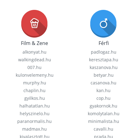
Film & Zene
Férfi
alkonyat.hu
padlogaz.hu
walkingdead.hu
keresztapa.hu
007.hu
kaszanova.hu
kulonvelemeny.hu
betyar.hu
murphy.hu
casanova.hu
chaplin.hu
kan.hu
gyilkos.hu
cop.hu
halhatatlan.hu
gyakornok.hu
helyszinelo.hu
komolytalan.hu
paranormalis.hu
minimalista.hu
madmax.hu
cavalli.hu
kivalasztott.hu
prada.hu