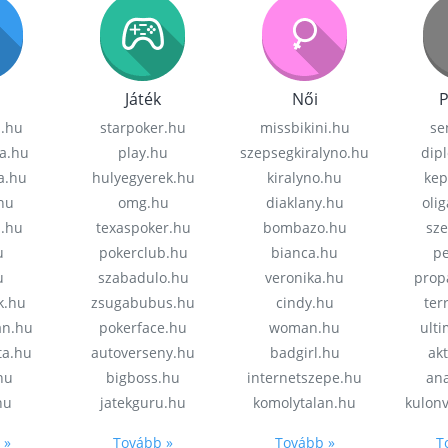
Játék
Női
P
z.hu
starpoker.hu
missbikini.hu
se
a.hu
play.hu
szepsegkiralyno.hu
dip
a.hu
hulyegyerek.hu
kiralyno.hu
kep
hu
omg.hu
diaklany.hu
oli
a.hu
texaspoker.hu
bombazo.hu
sz
u
pokerclub.hu
bianca.hu
pe
u
szabadulo.hu
veronika.hu
prop
k.hu
zsugabubus.hu
cindy.hu
ter
an.hu
pokerface.hu
woman.hu
ult
ta.hu
autoverseny.hu
badgirl.hu
akt
.hu
bigboss.hu
internetszepe.hu
an
hu
jatekguru.hu
komolytalan.hu
kulon
 »
Tovább »
Tovább »
T