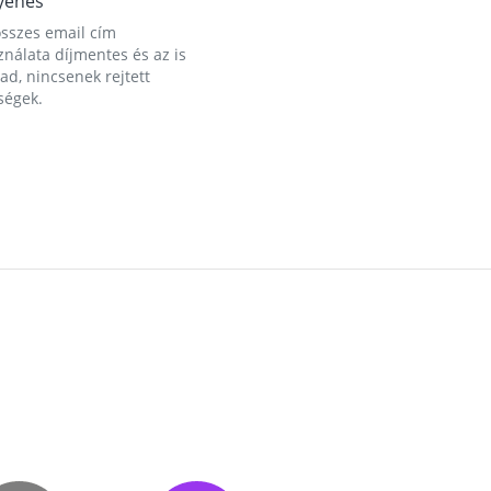
yenes
összes email cím
nálata díjmentes és az is
d, nincsenek rejtett
ségek.