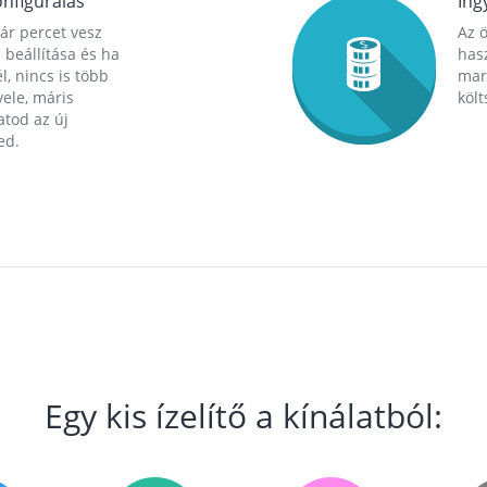
nfigurálás
Ing
ár percet vesz
Az 
 beállítása és ha
hasz
l, nincs is több
mara
ele, máris
költ
tod az új
ed.
Egy kis ízelítő a kínálatból: