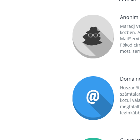
Anonim
Maradj vé
közben. A
MailServi
fiókod cí
most, se
Domain
Huszonöt
számtala
közül vál
megtalál
leginkább