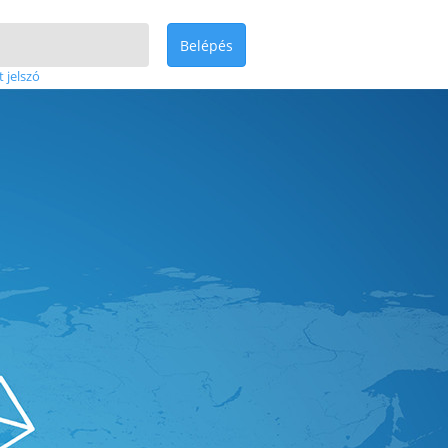
Belépés
t jelszó