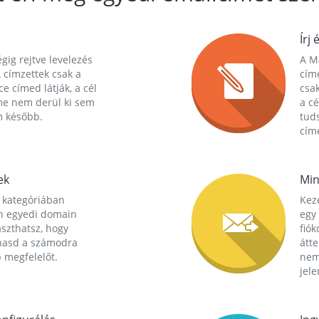
Írj 
gig rejtve levelezés
A Ma
 címzettek csak a
cím
ce címed látják, a cél
csak
me nem derül ki sem
a cé
m később.
tuds
címe
ek
Min
 kategóriában
Kez
n egyedi domain
egy 
aszthatsz, hogy
fió
hasd a számodra
átt
 megfelelőt.
nem
jele