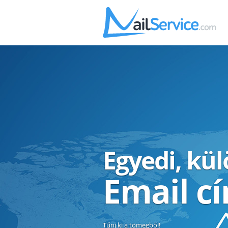
Egyedi, kü
Email c
Tűnj ki a tömegből!