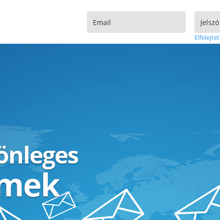
Elfelejtet
lönleges
ímek