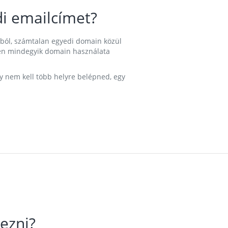
i emailcímet?
ából, számtalan egyedi domain közül
nkben mindegyik domain használata
gy nem kell több helyre belépned, egy
ezni?