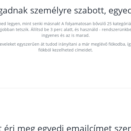
gadnak személyre szabott, egyed
címed legyen, mint senki másnak! A folyamatosan bővülő 25 kategóri
egjobban tetszik. Állítsd be 3 perc alatt, és használd - rendszerü
ingyenes és az is marad.
leveleket egyszerűen át tudod irányítani a már meglévő fiókodba, í
fiókból kezelheted címeidet.
t éri meg egyedi emailcímet szer