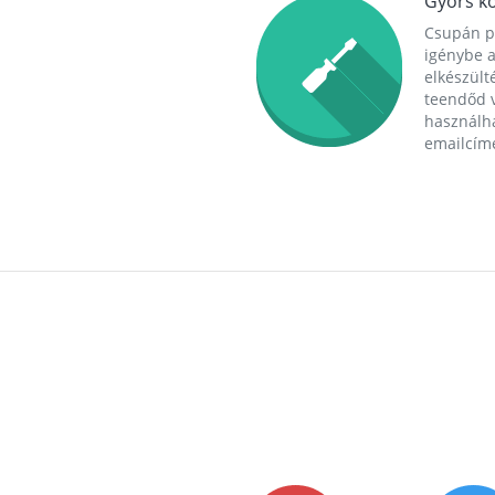
Gyors ko
Csupán p
igénybe a
elkészülté
teendőd v
használha
emailcím