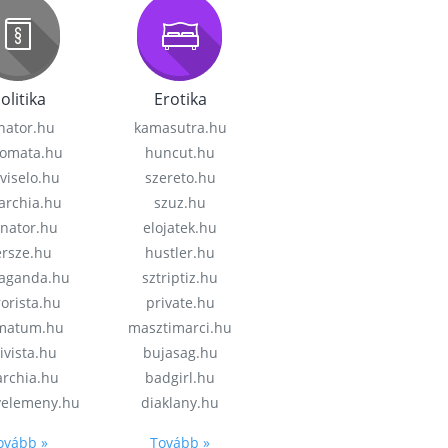
olitika
Erotika
nator.hu
kamasutra.hu
lomata.hu
huncut.hu
viselo.hu
szereto.hu
garchia.hu
szuz.hu
enator.hu
elojatek.hu
rsze.hu
hustler.hu
aganda.hu
sztriptiz.hu
rorista.hu
private.hu
imatum.hu
masztimarci.hu
ivista.hu
bujasag.hu
archia.hu
badgirl.hu
velemeny.hu
diaklany.hu
ovább »
Tovább »