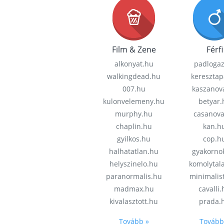
Film & Zene
Férfi
alkonyat.hu
padloga
walkingdead.hu
keresztap
007.hu
kaszanov
kulonvelemeny.hu
betyar.
murphy.hu
casanov
chaplin.hu
kan.h
gyilkos.hu
cop.h
halhatatlan.hu
gyakorno
helyszinelo.hu
komolytal
paranormalis.hu
minimalis
madmax.hu
cavalli
kivalasztott.hu
prada.
Tovább »
Tovább