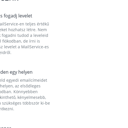
és fogadj levelet
ilService-en teljes értékű
eket hozhatsz létre. Nem
 fogadni tudod a leveleid
l fiókodban, de írni is
z levelet a MailService-es
idről.
den egy helyen
eld egyedi emailcímeidet
helyen, az elsődleges
kodban. Könnyebben
ekinthető, kényelmesebb,
 szükséges többször ki-be
ntkezni.