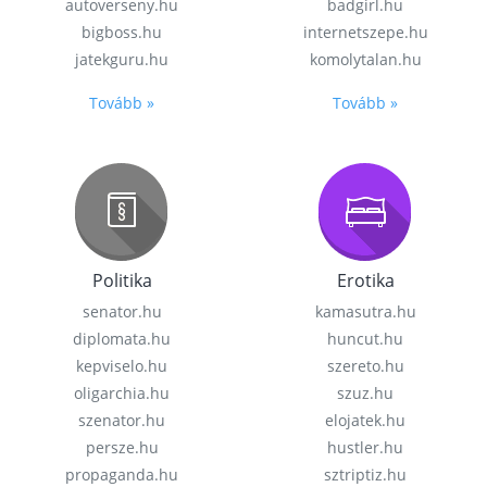
autoverseny.hu
badgirl.hu
bigboss.hu
internetszepe.hu
jatekguru.hu
komolytalan.hu
Tovább »
Tovább »
Politika
Erotika
senator.hu
kamasutra.hu
diplomata.hu
huncut.hu
kepviselo.hu
szereto.hu
oligarchia.hu
szuz.hu
szenator.hu
elojatek.hu
persze.hu
hustler.hu
propaganda.hu
sztriptiz.hu