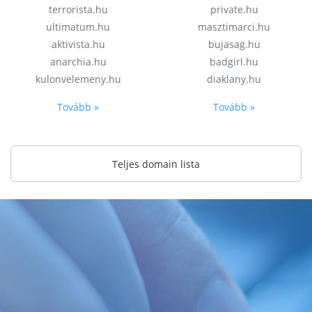
terrorista.hu
private.hu
ultimatum.hu
masztimarci.hu
aktivista.hu
bujasag.hu
anarchia.hu
badgirl.hu
kulonvelemeny.hu
diaklany.hu
Tovább »
Tovább »
Teljes domain lista