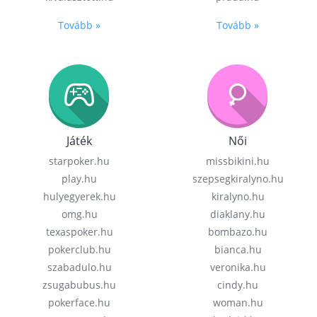
Tovább »
Tovább »
Játék
Női
starpoker.hu
missbikini.hu
play.hu
szepsegkiralyno.hu
hulyegyerek.hu
kiralyno.hu
omg.hu
diaklany.hu
texaspoker.hu
bombazo.hu
pokerclub.hu
bianca.hu
szabadulo.hu
veronika.hu
zsugabubus.hu
cindy.hu
pokerface.hu
woman.hu