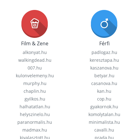
Film & Zene
Férfi
alkonyat.hu
padlogaz.hu
walkingdead.hu
keresztapa.hu
007.hu
kaszanova.hu
kulonvelemeny.hu
betyar.hu
murphy.hu
casanova.hu
chaplin.hu
kan.hu
gyilkos.hu
cop.hu
halhatatlan.hu
gyakornok.hu
helyszinelo.hu
komolytalan.hu
paranormalis.hu
minimalista.hu
madmax.hu
cavalli.hu
kivalasztott.hu
prada.hu