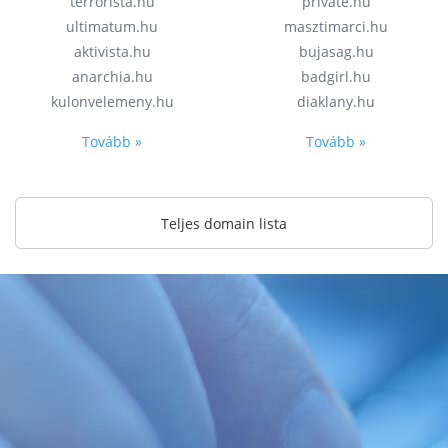
terrorista.hu
private.hu
ultimatum.hu
masztimarci.hu
aktivista.hu
bujasag.hu
anarchia.hu
badgirl.hu
kulonvelemeny.hu
diaklany.hu
Tovább »
Tovább »
Teljes domain lista