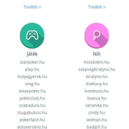
Tovább »
Tovább »
Játék
Női
starpoker.hu
missbikini.hu
play.hu
szepsegkiralyno.hu
hulyegyerek.hu
kiralyno.hu
omg.hu
diaklany.hu
texaspoker.hu
bombazo.hu
pokerclub.hu
bianca.hu
szabadulo.hu
veronika.hu
zsugabubus.hu
cindy.hu
pokerface.hu
woman.hu
autoverseny.hu
badgirl.hu