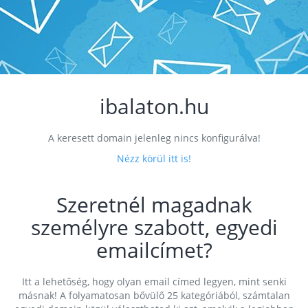
ibalaton.hu
A keresett domain jelenleg nincs konfigurálva!
Nézz körül itt is!
Szeretnél magadnak
személyre szabott, egyedi
emailcímet?
Itt a lehetőség, hogy olyan email címed legyen, mint senki
másnak! A folyamatosan bővülő 25 kategóriából, számtalan