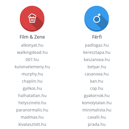
Film & Zene
Férfi
alkonyat.hu
padlogaz.hu
walkingdead.hu
keresztapa.hu
007.hu
kaszanova.hu
kulonvelemeny.hu
betyar.hu
murphy.hu
casanova.hu
chaplin.hu
kan.hu
gyilkos.hu
cop.hu
halhatatlan.hu
gyakornok.hu
helyszinelo.hu
komolytalan.hu
paranormalis.hu
minimalista.hu
madmax.hu
cavalli.hu
kivalasztott.hu
prada.hu