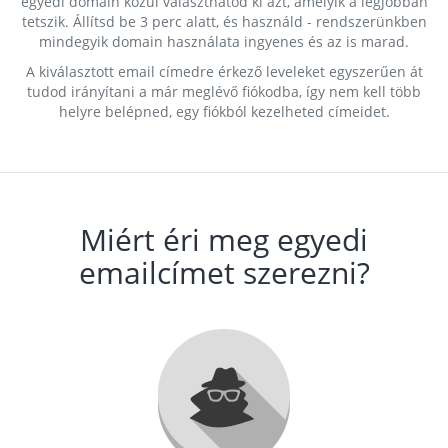
egyedi domain közül választhatod ki azt, amelyik a legjobban
tetszik. Állítsd be 3 perc alatt, és használd - rendszerünkben
mindegyik domain használata ingyenes és az is marad.
A kiválasztott email címedre érkező leveleket egyszerűen át
tudod irányítani a már meglévő fiókodba, így nem kell több
helyre belépned, egy fiókból kezelheted címeidet.
Miért éri meg egyedi
emailcímet szerezni?