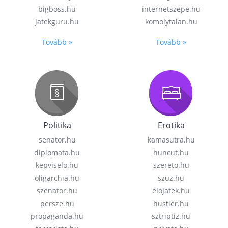
bigboss.hu
internetszepe.hu
jatekguru.hu
komolytalan.hu
Tovább »
Tovább »
Politika
Erotika
senator.hu
kamasutra.hu
diplomata.hu
huncut.hu
kepviselo.hu
szereto.hu
oligarchia.hu
szuz.hu
szenator.hu
elojatek.hu
persze.hu
hustler.hu
propaganda.hu
sztriptiz.hu