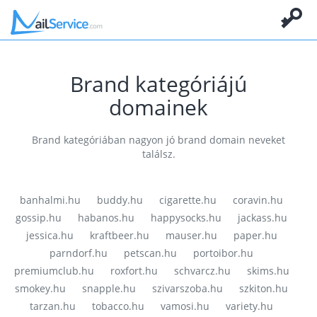
Brand kategóriájú
domainek
Brand kategóriában nagyon jó brand domain neveket
találsz.
banhalmi.hu
buddy.hu
cigarette.hu
coravin.hu
gossip.hu
habanos.hu
happysocks.hu
jackass.hu
jessica.hu
kraftbeer.hu
mauser.hu
paper.hu
parndorf.hu
petscan.hu
portoibor.hu
premiumclub.hu
roxfort.hu
schvarcz.hu
skims.hu
smokey.hu
snapple.hu
szivarszoba.hu
szkiton.hu
tarzan.hu
tobacco.hu
vamosi.hu
variety.hu