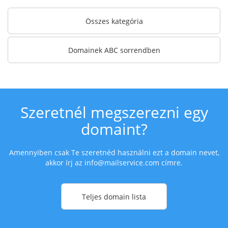
Összes kategória
Domainek ABC sorrendben
Szeretnél megszerezni egy
domaint?
Amennyiben csak Te szeretnéd használni ezt a domain nevet,
akkor írj az
info@mailservice.com
címre.
Teljes domain lista