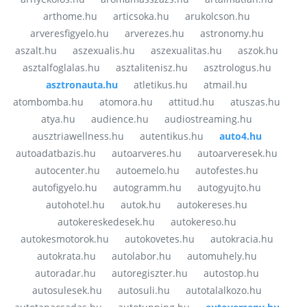
arthome.hu
articsoka.hu
arukolcson.hu
arveresfigyelo.hu
arverezes.hu
astronomy.hu
aszalt.hu
aszexualis.hu
aszexualitas.hu
aszok.hu
asztalfoglalas.hu
asztalitenisz.hu
asztrologus.hu
asztronauta.hu
atletikus.hu
atmail.hu
atombomba.hu
atomora.hu
attitud.hu
atuszas.hu
atya.hu
audience.hu
audiostreaming.hu
ausztriawellness.hu
autentikus.hu
auto4.hu
autoadatbazis.hu
autoarveres.hu
autoarveresek.hu
autocenter.hu
autoemelo.hu
autofestes.hu
autofigyelo.hu
autogramm.hu
autogyujto.hu
autohotel.hu
autok.hu
autokereses.hu
autokereskedesek.hu
autokereso.hu
autokesmotorok.hu
autokovetes.hu
autokracia.hu
autokrata.hu
autolabor.hu
automuhely.hu
autoradar.hu
autoregiszter.hu
autostop.hu
autosulesek.hu
autosuli.hu
autotalalkozo.hu