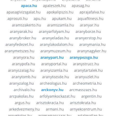
apaca.hu
apaleszek.hu
apasag.hu
apasagivizsgalat.hu
apokalipszis.hu
aprajafalva.hu
aprosuti.hu
apu.hu
apukam.hu
aquafitness.hu
aramszakerto.hu
aramszamla.hu
aranyar.hu
aranyarak.hu
aranyarfolyam.hu
aranyborze.hu
aranybroker.hu
aranyeladas.hu
aranyerstop.hu
aranyfedezet.hu
aranylakodalom.hu
aranymania.hu
aranymetszes.hu
aranymuzeum.hu
aranynagyker.hu
aranyora.hu
aranypart.hu
aranypezsgo.hu
aranypofa.hu
aranyportal.hu
aranystrucc.hu
aranyszalag.hu
aranyszamla.hu
aranytartalek.hu
aranytomb.hu
aranytozsde.hu
aranyuzlet.hu
aranyzalog.hu
archeologus.hu
archeometria.hu
archivalo.hu
arckonyv.hu
arcmasszazs.hu
arcpakolas.hu
arfolyamkockazat.hu
argentin.hu
argus.hu
arisztokracia.hu
arisztokrata.hu
arkedvezmeny.hu
armani.hu
arnyekcentrum.hu
arnyekolos.hu
aromamasszazs.hu
artalmatlan.hu