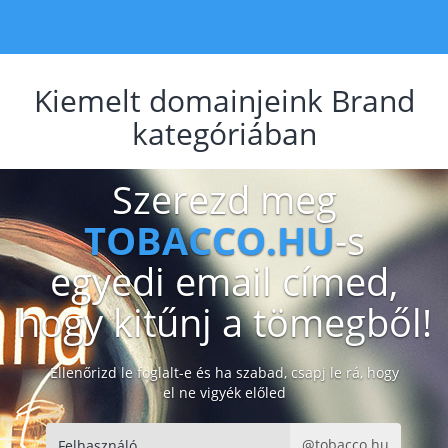
Kiemelt domainjeink Brand
kategóriában
Szerezd meg
TOBACCO.HU
-s
egyedi email címed,
hogy kitűnj a tömegből!
Ellenőrizd le foglalt-e és ha szabad, csapj le rá, hogy
el ne vigyék előled
@tobacco.hu