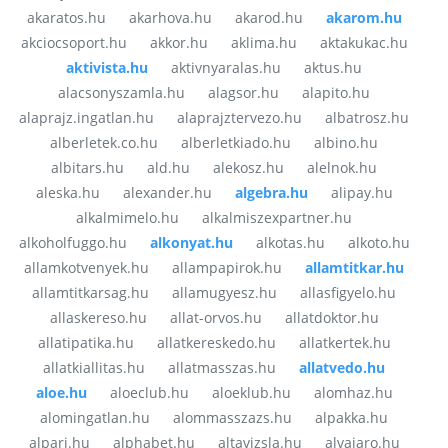
akaratos.hu
akarhova.hu
akarod.hu
akarom.hu
akciocsoport.hu
akkor.hu
aklima.hu
aktakukac.hu
aktivista.hu
aktivnyaralas.hu
aktus.hu
alacsonyszamla.hu
alagsor.hu
alapito.hu
alaprajz.ingatlan.hu
alaprajztervezo.hu
albatrosz.hu
alberletek.co.hu
alberletkiado.hu
albino.hu
albitars.hu
ald.hu
alekosz.hu
alelnok.hu
aleska.hu
alexander.hu
algebra.hu
alipay.hu
alkalmimelo.hu
alkalmiszexpartner.hu
alkoholfuggo.hu
alkonyat.hu
alkotas.hu
alkoto.hu
allamkotvenyek.hu
allampapirok.hu
allamtitkar.hu
allamtitkarsag.hu
allamugyesz.hu
allasfigyelo.hu
allaskereso.hu
allat-orvos.hu
allatdoktor.hu
allatipatika.hu
allatkereskedo.hu
allatkertek.hu
allatkiallitas.hu
allatmasszas.hu
allatvedo.hu
aloe.hu
aloeclub.hu
aloeklub.hu
alomhaz.hu
alomingatlan.hu
alommasszazs.hu
alpakka.hu
alpari.hu
alphabet.hu
altavizsla.hu
alvajaro.hu