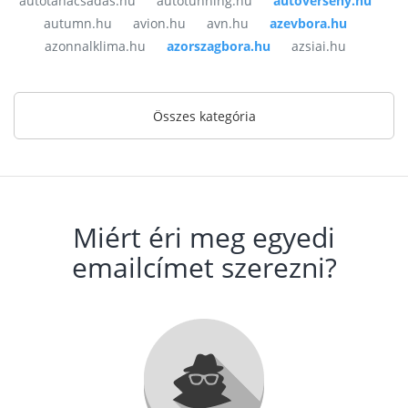
autotanacsadas.hu
autotunning.hu
autoverseny.hu
autumn.hu
avion.hu
avn.hu
azevbora.hu
azonnalklima.hu
azorszagbora.hu
azsiai.hu
Összes kategória
Miért éri meg egyedi
emailcímet szerezni?