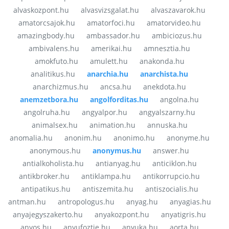
alvaskozpont.hu
alvasvizsgalat.hu
alvaszavarok.hu
amatorcsajok.hu
amatorfoci.hu
amatorvideo.hu
amazingbody.hu
ambassador.hu
ambiciozus.hu
ambivalens.hu
amerikai.hu
amnesztia.hu
amokfuto.hu
amulett.hu
anakonda.hu
analitikus.hu
anarchia.hu
anarchista.hu
anarchizmus.hu
ancsa.hu
anekdota.hu
anemzetbora.hu
angolforditas.hu
angolna.hu
angolruha.hu
angyalpor.hu
angyalszarny.hu
animalsex.hu
animation.hu
annuska.hu
anomalia.hu
anonim.hu
anonimo.hu
anonyme.hu
anonymous.hu
anonymus.hu
answer.hu
antialkoholista.hu
antianyag.hu
anticiklon.hu
antikbroker.hu
antiklampa.hu
antikorrupcio.hu
antipatikus.hu
antiszemita.hu
antiszocialis.hu
antman.hu
antropologus.hu
anyag.hu
anyagias.hu
anyajegyszakerto.hu
anyakozpont.hu
anyatigris.hu
anyos.hu
anyufoztje.hu
anyuka.hu
aorta.hu