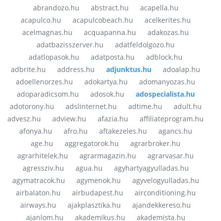
abrandozo.hu
abstract.hu
acapella.hu
acapulco.hu
acapulcobeach.hu
acelkerites.hu
acelmagnas.hu
acquapanna.hu
adakozas.hu
adatbazisszerver.hu
adatfeldolgozo.hu
adatlopasok.hu
adatposta.hu
adblock.hu
adbrite.hu
address.hu
adjunktus.hu
adoalap.hu
adoellenorzes.hu
adokartya.hu
adomanyozas.hu
adoparadicsom.hu
adosok.hu
adospecialista.hu
adotorony.hu
adslinternet.hu
adtime.hu
adult.hu
advesz.hu
adview.hu
afazia.hu
affiliateprogram.hu
afonya.hu
afro.hu
aftakezeles.hu
agancs.hu
age.hu
aggregatorok.hu
agrarbroker.hu
agrarhitelek.hu
agrarmagazin.hu
agrarvasar.hu
agressziv.hu
agua.hu
agyhartyagyulladas.hu
agymatracok.hu
agymenok.hu
agyvelogyulladas.hu
airbalaton.hu
airbudapest.hu
airconditioning.hu
airways.hu
ajakplasztika.hu
ajandekkereso.hu
ajanlom.hu
akademikus.hu
akademista.hu