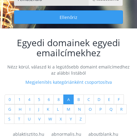
Ellenőriz
Egyedi domainek egyedi
emailcímekhez
Nézz körül, válaszd ki a legütősebb domaint emailcímedhez
az alábbi listából
Megjelenítés kategóriánként csoportosítva
(current)
(current)
(current)
(current)
(current)
(current)
(current)
(current)
(current)
(current)
(current)
(current)
0
1
4
5
6
8
A
B
C
D
E
F
(current)
(current)
(current)
(current)
(current)
(current)
(current)
(current)
(current)
(current)
(current)
(current
G
H
I
J
K
L
M
N
O
P
Q
R
(current)
(current)
(current)
(current)
(current)
(current)
(current)
(current)
S
T
U
V
W
X
Y
Z
ablaktisztito.hu
abnormalis.hu
aboutblank.hu