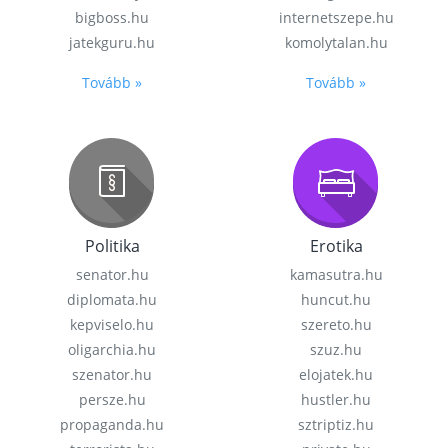
bigboss.hu
internetszepe.hu
jatekguru.hu
komolytalan.hu
Tovább »
Tovább »
Politika
Erotika
senator.hu
kamasutra.hu
diplomata.hu
huncut.hu
kepviselo.hu
szereto.hu
oligarchia.hu
szuz.hu
szenator.hu
elojatek.hu
persze.hu
hustler.hu
propaganda.hu
sztriptiz.hu