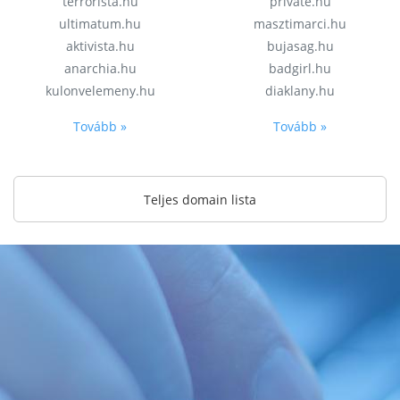
terrorista.hu
private.hu
ultimatum.hu
masztimarci.hu
aktivista.hu
bujasag.hu
anarchia.hu
badgirl.hu
kulonvelemeny.hu
diaklany.hu
Tovább »
Tovább »
Teljes domain lista