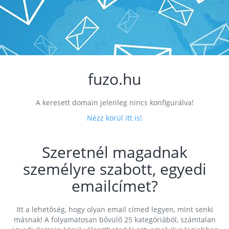
fuzo.hu
A keresett domain jelenleg nincs konfigurálva!
Nézz körül itt is!
Szeretnél magadnak
személyre szabott, egyedi
emailcímet?
Itt a lehetőség, hogy olyan email címed legyen, mint senki
másnak! A folyamatosan bővülő 25 kategóriából, számtalan