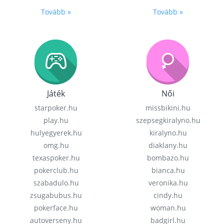
Tovább »
Tovább »
Játék
Női
starpoker.hu
missbikini.hu
play.hu
szepsegkiralyno.hu
hulyegyerek.hu
kiralyno.hu
omg.hu
diaklany.hu
texaspoker.hu
bombazo.hu
pokerclub.hu
bianca.hu
szabadulo.hu
veronika.hu
zsugabubus.hu
cindy.hu
pokerface.hu
woman.hu
autoverseny.hu
badgirl.hu