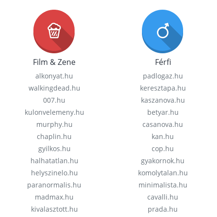
Film & Zene
Férfi
alkonyat.hu
padlogaz.hu
walkingdead.hu
keresztapa.hu
007.hu
kaszanova.hu
kulonvelemeny.hu
betyar.hu
murphy.hu
casanova.hu
chaplin.hu
kan.hu
gyilkos.hu
cop.hu
halhatatlan.hu
gyakornok.hu
helyszinelo.hu
komolytalan.hu
paranormalis.hu
minimalista.hu
madmax.hu
cavalli.hu
kivalasztott.hu
prada.hu