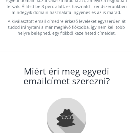
egyedi domain közül választhatod ki azt, amelyik a legjobban
tetszik. Állítsd be 3 perc alatt, és használd - rendszerünkben
mindegyik domain használata ingyenes és az is marad.
A kiválasztott email címedre érkező leveleket egyszerűen át
tudod irányítani a már meglévő fiókodba, így nem kell több
helyre belépned, egy fiókból kezelheted címeidet.
Miért éri meg egyedi
emailcímet szerezni?