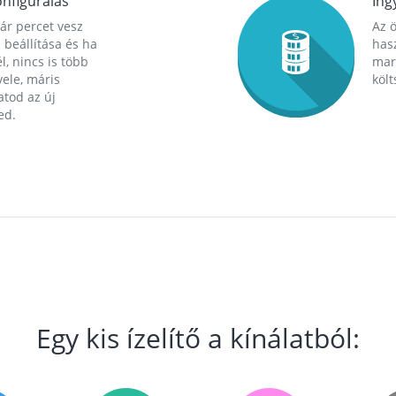
nfigurálás
Ing
ár percet vesz
Az 
 beállítása és ha
hasz
l, nincs is több
mara
ele, máris
költ
tod az új
ed.
Egy kis ízelítő a kínálatból: