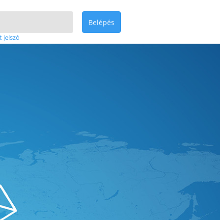
Belépés
t jelszó