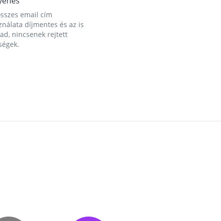
yenes
összes email cím
nálata díjmentes és az is
d, nincsenek rejtett
ségek.