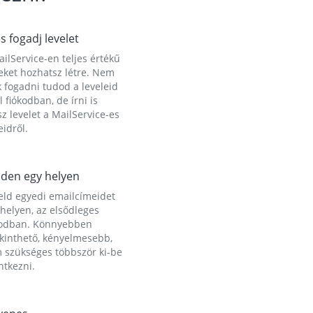
és fogadj levelet
ilService-en teljes értékű
eket hozhatsz létre. Nem
 fogadni tudod a leveleid
l fiókodban, de írni is
z levelet a MailService-es
idről.
den egy helyen
eld egyedi emailcímeidet
helyen, az elsődleges
kodban. Könnyebben
ekinthető, kényelmesebb,
 szükséges többször ki-be
ntkezni.