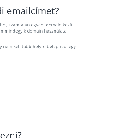
i emailcímet?
ából, számtalan egyedi domain közül
nkben mindegyik domain használata
gy nem kell több helyre belépned, egy
ezni?