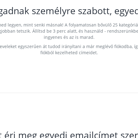
gadnak személyre szabott, egyed
címed legyen, mint senki másnak! A folyamatosan bővülő 25 kategóri
egjobban tetszik. Állítsd be 3 perc alatt, és használd - rendszerü
ingyenes és az is marad.
leveleket egyszerűen át tudod irányítani a már meglévő fiókodba, í
fiókból kezelheted címeidet.
t éri meg egyedi emailcímet szer