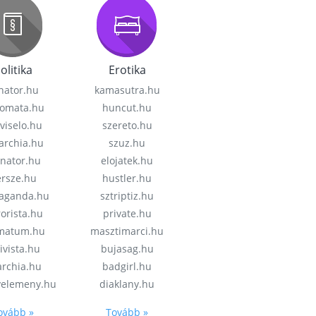
olitika
Erotika
nator.hu
kamasutra.hu
lomata.hu
huncut.hu
viselo.hu
szereto.hu
garchia.hu
szuz.hu
enator.hu
elojatek.hu
rsze.hu
hustler.hu
aganda.hu
sztriptiz.hu
rorista.hu
private.hu
imatum.hu
masztimarci.hu
ivista.hu
bujasag.hu
archia.hu
badgirl.hu
velemeny.hu
diaklany.hu
ovább »
Tovább »