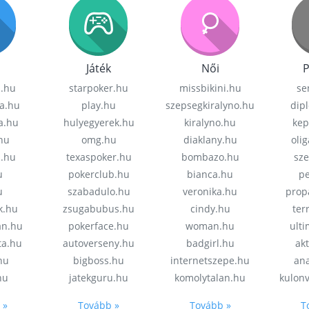
Játék
Női
P
z.hu
starpoker.hu
missbikini.hu
se
a.hu
play.hu
szepsegkiralyno.hu
dip
a.hu
hulyegyerek.hu
kiralyno.hu
kep
hu
omg.hu
diaklany.hu
oli
a.hu
texaspoker.hu
bombazo.hu
sz
u
pokerclub.hu
bianca.hu
pe
u
szabadulo.hu
veronika.hu
prop
k.hu
zsugabubus.hu
cindy.hu
ter
an.hu
pokerface.hu
woman.hu
ult
ta.hu
autoverseny.hu
badgirl.hu
akt
.hu
bigboss.hu
internetszepe.hu
an
hu
jatekguru.hu
komolytalan.hu
kulon
 »
Tovább »
Tovább »
T