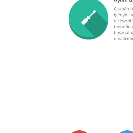
Gyors ko
Csupán p
igénybe a
elkészülté
teendőd v
használha
emailcím