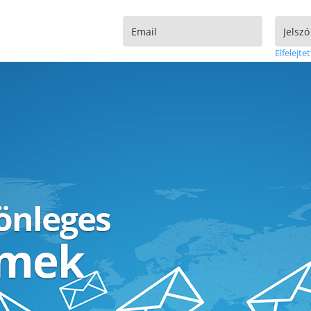
Elfelejtet
lönleges
ímek