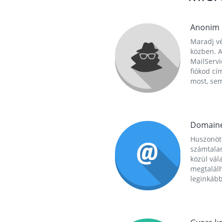
Anonim
Maradj vé
közben. A
MailServi
fiókod cí
most, se
Domain
Huszonöt
számtala
közül vál
megtalál
leginkább