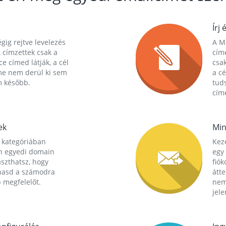
Írj 
gig rejtve levelezés
A Ma
 címzettek csak a
cím
ce címed látják, a cél
csak
me nem derül ki sem
a cé
m később.
tuds
címe
ek
Min
 kategóriában
Kez
n egyedi domain
egy 
aszthatsz, hogy
fió
hasd a számodra
átt
 megfelelőt.
nem
jele