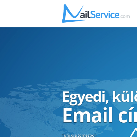
Egyedi, kü
Email c
Tűnj ki a tömegből!