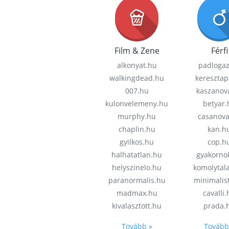
Film & Zene
Férfi
alkonyat.hu
padloga
walkingdead.hu
keresztap
007.hu
kaszanov
kulonvelemeny.hu
betyar.
murphy.hu
casanov
chaplin.hu
kan.h
gyilkos.hu
cop.h
halhatatlan.hu
gyakorno
helyszinelo.hu
komolytal
paranormalis.hu
minimalis
madmax.hu
cavalli
kivalasztott.hu
prada.
Tovább »
Tovább