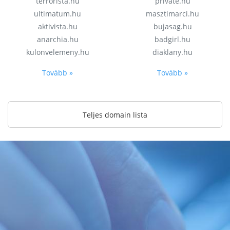
terrorista.hu
private.hu
ultimatum.hu
masztimarci.hu
aktivista.hu
bujasag.hu
anarchia.hu
badgirl.hu
kulonvelemeny.hu
diaklany.hu
Tovább »
Tovább »
Teljes domain lista