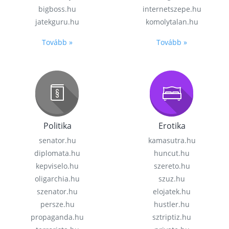
bigboss.hu
internetszepe.hu
jatekguru.hu
komolytalan.hu
Tovább »
Tovább »
Politika
Erotika
senator.hu
kamasutra.hu
diplomata.hu
huncut.hu
kepviselo.hu
szereto.hu
oligarchia.hu
szuz.hu
szenator.hu
elojatek.hu
persze.hu
hustler.hu
propaganda.hu
sztriptiz.hu