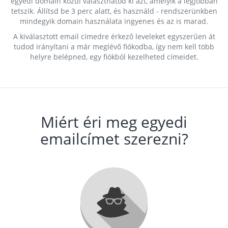
egyedi domain közül választhatod ki azt, amelyik a legjobban
tetszik. Állítsd be 3 perc alatt, és használd - rendszerünkben
mindegyik domain használata ingyenes és az is marad.
A kiválasztott email címedre érkező leveleket egyszerűen át
tudod irányítani a már meglévő fiókodba, így nem kell több
helyre belépned, egy fiókból kezelheted címeidet.
Miért éri meg egyedi
emailcímet szerezni?