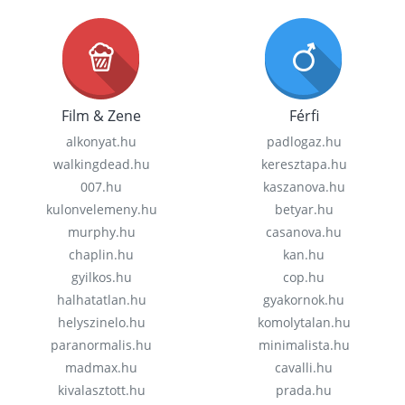
Film & Zene
Férfi
alkonyat.hu
padlogaz.hu
walkingdead.hu
keresztapa.hu
007.hu
kaszanova.hu
kulonvelemeny.hu
betyar.hu
murphy.hu
casanova.hu
chaplin.hu
kan.hu
gyilkos.hu
cop.hu
halhatatlan.hu
gyakornok.hu
helyszinelo.hu
komolytalan.hu
paranormalis.hu
minimalista.hu
madmax.hu
cavalli.hu
kivalasztott.hu
prada.hu