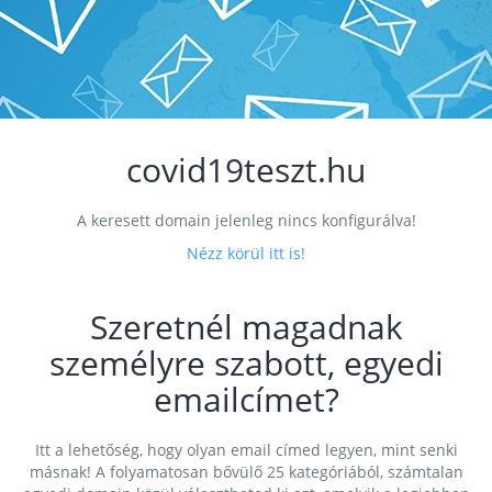
covid19teszt.hu
A keresett domain jelenleg nincs konfigurálva!
Nézz körül itt is!
Szeretnél magadnak
személyre szabott, egyedi
emailcímet?
Itt a lehetőség, hogy olyan email címed legyen, mint senki
másnak! A folyamatosan bővülő 25 kategóriából, számtalan