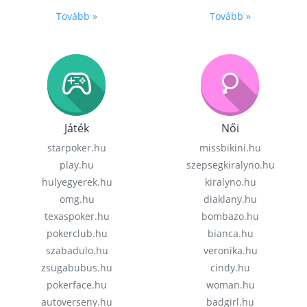
Tovább »
Tovább »
Játék
Női
starpoker.hu
missbikini.hu
play.hu
szepsegkiralyno.hu
hulyegyerek.hu
kiralyno.hu
omg.hu
diaklany.hu
texaspoker.hu
bombazo.hu
pokerclub.hu
bianca.hu
szabadulo.hu
veronika.hu
zsugabubus.hu
cindy.hu
pokerface.hu
woman.hu
autoverseny.hu
badgirl.hu