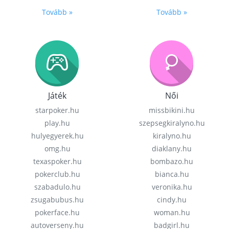
Tovább »
Tovább »
Játék
Női
starpoker.hu
missbikini.hu
play.hu
szepsegkiralyno.hu
hulyegyerek.hu
kiralyno.hu
omg.hu
diaklany.hu
texaspoker.hu
bombazo.hu
pokerclub.hu
bianca.hu
szabadulo.hu
veronika.hu
zsugabubus.hu
cindy.hu
pokerface.hu
woman.hu
autoverseny.hu
badgirl.hu