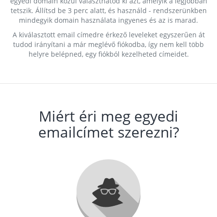
egyedi domain közül választhatod ki azt, amelyik a legjobban
tetszik. Állítsd be 3 perc alatt, és használd - rendszerünkben
mindegyik domain használata ingyenes és az is marad.
A kiválasztott email címedre érkező leveleket egyszerűen át
tudod irányítani a már meglévő fiókodba, így nem kell több
helyre belépned, egy fiókból kezelheted címeidet.
Miért éri meg egyedi
emailcímet szerezni?