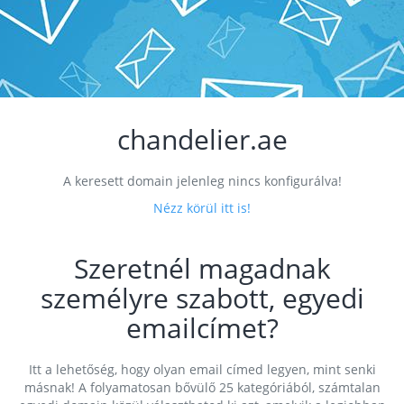
chandelier.ae
A keresett domain jelenleg nincs konfigurálva!
Nézz körül itt is!
Szeretnél magadnak
személyre szabott, egyedi
emailcímet?
Itt a lehetőség, hogy olyan email címed legyen, mint senki
másnak! A folyamatosan bővülő 25 kategóriából, számtalan