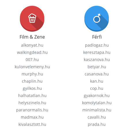
Film & Zene
Férfi
alkonyat.hu
padlogaz.hu
walkingdead.hu
keresztapa.hu
007.hu
kaszanova.hu
kulonvelemeny.hu
betyar.hu
murphy.hu
casanova.hu
chaplin.hu
kan.hu
gyilkos.hu
cop.hu
halhatatlan.hu
gyakornok.hu
helyszinelo.hu
komolytalan.hu
paranormalis.hu
minimalista.hu
madmax.hu
cavalli.hu
kivalasztott.hu
prada.hu