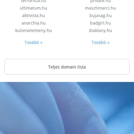
terrorista.hu
private.hu
ultimatum.hu
masztimarci.hu
aktivista.hu
bujasag.hu
anarchia.hu
badgirl.hu
kulonvelemeny.hu
diaklany.hu
Tovább »
Tovább »
Teljes domain lista