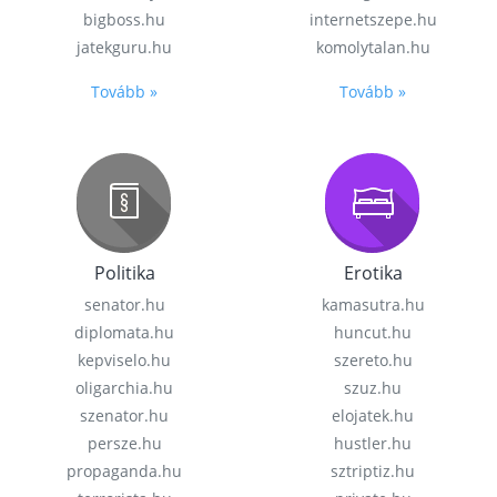
bigboss.hu
internetszepe.hu
jatekguru.hu
komolytalan.hu
Tovább »
Tovább »
Politika
Erotika
senator.hu
kamasutra.hu
diplomata.hu
huncut.hu
kepviselo.hu
szereto.hu
oligarchia.hu
szuz.hu
szenator.hu
elojatek.hu
persze.hu
hustler.hu
propaganda.hu
sztriptiz.hu