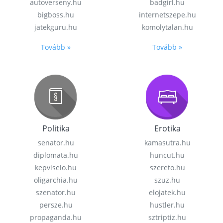
autoverseny.hu
badgirl.hu
bigboss.hu
internetszepe.hu
jatekguru.hu
komolytalan.hu
Tovább »
Tovább »
Politika
Erotika
senator.hu
kamasutra.hu
diplomata.hu
huncut.hu
kepviselo.hu
szereto.hu
oligarchia.hu
szuz.hu
szenator.hu
elojatek.hu
persze.hu
hustler.hu
propaganda.hu
sztriptiz.hu