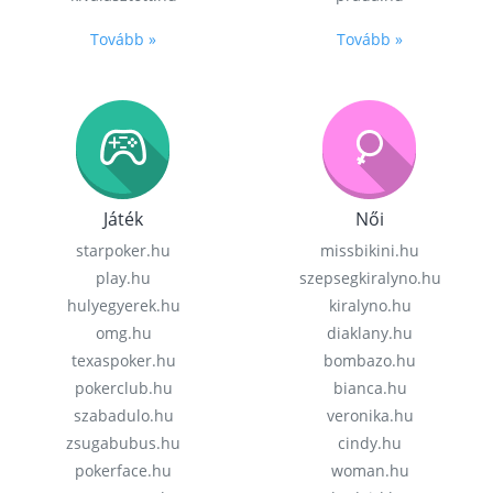
Tovább »
Tovább »
Játék
Női
starpoker.hu
missbikini.hu
play.hu
szepsegkiralyno.hu
hulyegyerek.hu
kiralyno.hu
omg.hu
diaklany.hu
texaspoker.hu
bombazo.hu
pokerclub.hu
bianca.hu
szabadulo.hu
veronika.hu
zsugabubus.hu
cindy.hu
pokerface.hu
woman.hu