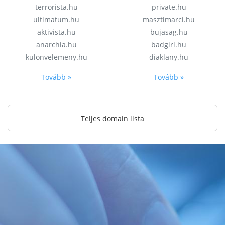
terrorista.hu
private.hu
ultimatum.hu
masztimarci.hu
aktivista.hu
bujasag.hu
anarchia.hu
badgirl.hu
kulonvelemeny.hu
diaklany.hu
Tovább »
Tovább »
Teljes domain lista