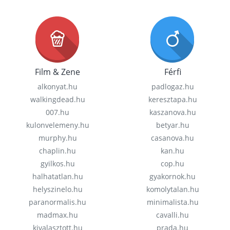
Film & Zene
Férfi
alkonyat.hu
padlogaz.hu
walkingdead.hu
keresztapa.hu
007.hu
kaszanova.hu
kulonvelemeny.hu
betyar.hu
murphy.hu
casanova.hu
chaplin.hu
kan.hu
gyilkos.hu
cop.hu
halhatatlan.hu
gyakornok.hu
helyszinelo.hu
komolytalan.hu
paranormalis.hu
minimalista.hu
madmax.hu
cavalli.hu
kivalasztott.hu
prada.hu