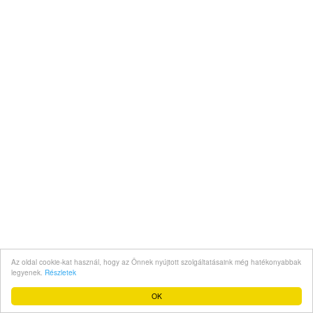
Az oldal cookie-kat használ, hogy az Önnek nyújtott szolgáltatásaink még hatékonyabbak
legyenek.
Részletek
OK