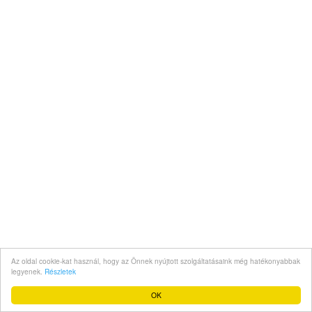
Az oldal cookie-kat használ, hogy az Önnek nyújtott szolgáltatásaink még hatékonyabbak
legyenek.
Részletek
OK