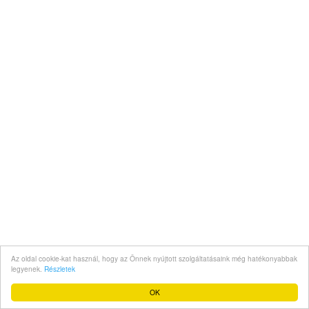
Az oldal cookie-kat használ, hogy az Önnek nyújtott szolgáltatásaink még hatékonyabbak
legyenek.
Részletek
OK