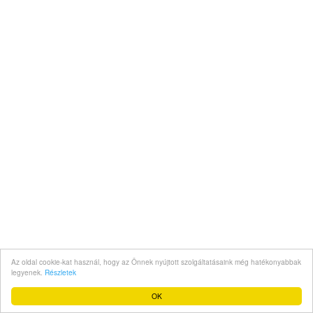
Az oldal cookie-kat használ, hogy az Önnek nyújtott szolgáltatásaink még hatékonyabbak
legyenek.
Részletek
OK