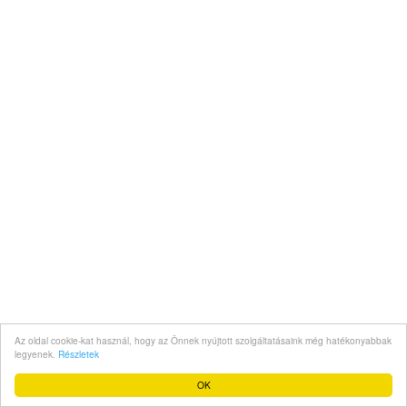
Az oldal cookie-kat használ, hogy az Önnek nyújtott szolgáltatásaink még hatékonyabbak
legyenek.
Részletek
OK