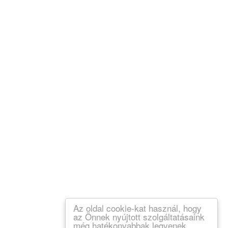
Az oldal cookie-kat használ, hogy
az Önnek nyújtott szolgáltatásaink
még hatékonyabbak legyenek.