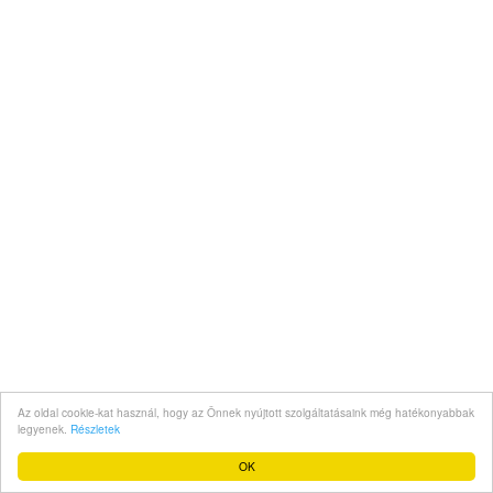
Az oldal cookie-kat használ, hogy az Önnek nyújtott szolgáltatásaink még hatékonyabbak
legyenek.
Részletek
OK