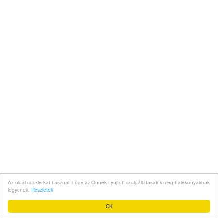
Az oldal cookie-kat használ, hogy az Önnek nyújtott szolgáltatásaink még hatékonyabbak
legyenek.
Részletek
OK