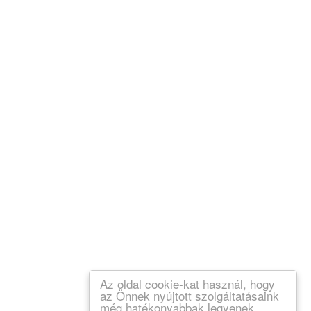
Az oldal cookie-kat használ, hogy
az Önnek nyújtott szolgáltatásaink
még hatékonyabbak legyenek.