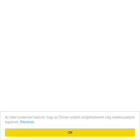
Az oldal cookie-kat használ, hogy az Önnek nyújtott szolgáltatásaink még hatékonyabbak
legyenek.
Részletek
OK